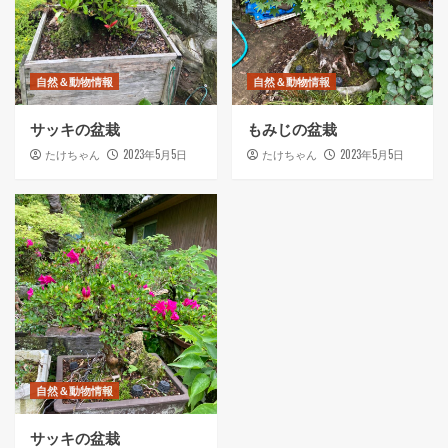
自然＆動物情報
自然＆動物情報
サッキの盆栽
もみじの盆栽
2023年5月5日
2023年5月5日
たけちゃん
たけちゃん
自然＆動物情報
サッキの盆栽