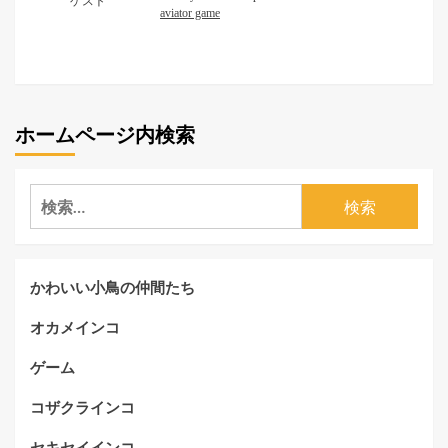
ゲスト
aviator game
ホームページ内検索
検
索:
かわいい小鳥の仲間たち
オカメインコ
ゲーム
コザクラインコ
セキセイインコ