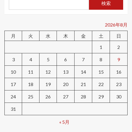
検索
2026年8月
月
火
水
木
金
土
日
1
2
3
4
5
6
7
8
9
10
11
12
13
14
15
16
17
18
19
20
21
22
23
24
25
26
27
28
29
30
31
« 5月