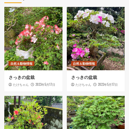
自然＆動物情報
自然＆動物情報
さっきの盆栽
さっきの盆栽
2023年5月17日
2023年5月17日
たけちゃん
たけちゃん