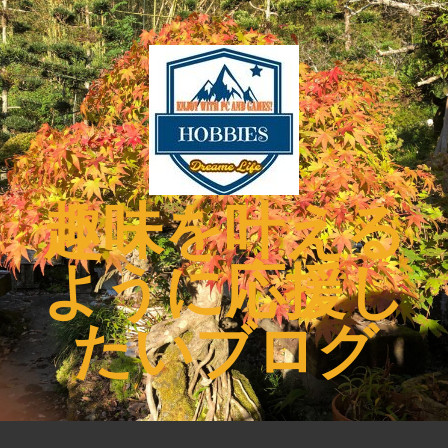
コ
ン
テ
ン
ツ
へ
ス
キ
趣味を叶える
ッ
プ
ように応援し
たいブログ