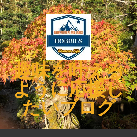
コ
ン
テ
ン
ツ
へ
ス
キ
趣味を叶える
ッ
プ
ように応援し
たいブログ