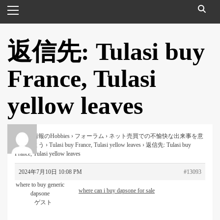
メ
イ
ン
メ
返信先: Tulasi buy
ニ
ュ
France, Tulasi
ー
yellow leaves
便利な情報のHobbies
›
フォーラム
›
ネット売買での不愉快な出来事を意
見をいよう
›
Tulasi buy France, Tulasi yellow leaves
›
返信先: Tulasi buy
France, Tulasi yellow leaves
2024年7月10日 10:08 PM
#13093
where to buy generic
where can i buy dapsone for sale
dapsone
ゲスト