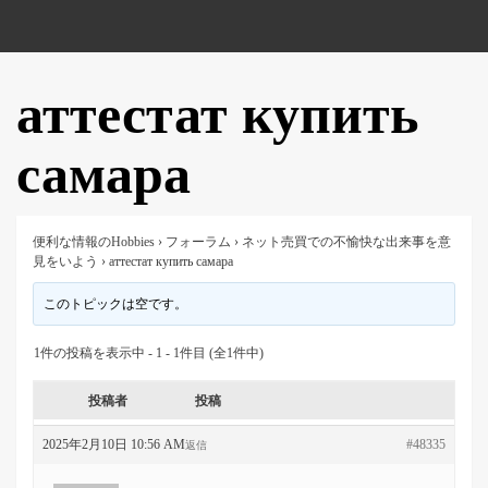
аттестат купить
самара
便利な情報のHobbies
›
フォーラム
›
ネット売買での不愉快な出来事を意
見をいよう
›
аттестат купить самара
このトピックは空です。
1件の投稿を表示中 - 1 - 1件目 (全1件中)
投稿者
投稿
2025年2月10日 10:56 AM
#48335
返信