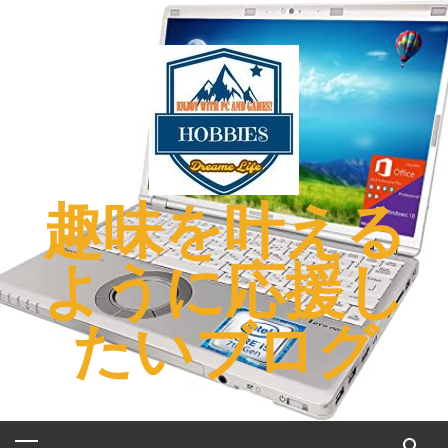
コ
ン
テ
ン
ツ
へ
ス
キ
趣味を叶える
ッ
プ
ように応援し
たいブログ
メ