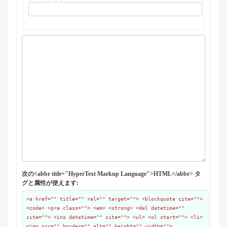
次の<abbr title="HyperText Markup Language">HTML</abbr> タ
グと属性が使えます:
<a href="" title="" rel="" target=""> <blockquote cite="">
<code> <pre class=""> <em> <strong> <del datetime=""
cite=""> <ins datetime="" cite=""> <ul> <ol start=""> <li>
<img src="" border="" alt="" height="" width="">