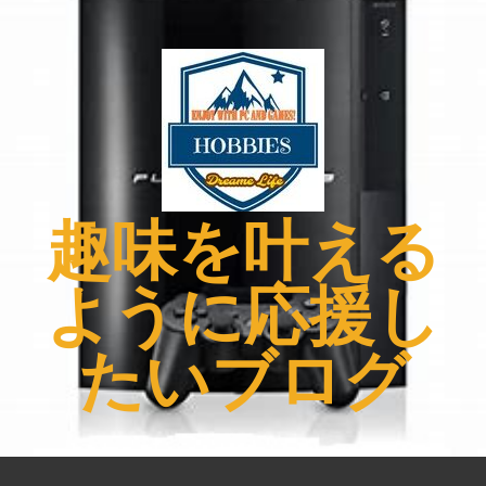
コ
ン
テ
ン
ツ
へ
ス
キ
趣味を叶える
ッ
プ
ように応援し
たいブログ