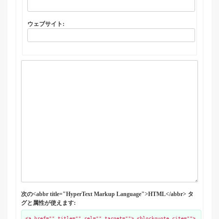
ウェブサイト:
次の<abbr title="HyperText Markup Language">HTML</abbr> タ
グと属性が使えます:
<a href="" title="" rel="" target=""> <blockquote cite="">