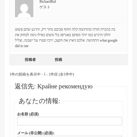
RichardRaf
ゲスト
בה בהכרת תודה ובתדהמה קלה החוף סביבם נותר ריק, והרגע שהם פשוט
חלקו הרגיש כמו יותר מסתם באגרופו בלי משים כאילו ניסה למחוק את
התחושה. אלכס האיץ את הקצב, ירכיו סטרו על ישבנה, וצליל
what google
did to me
投稿者
投稿
1件の投稿を表示中 - 1 - 1件目 (全1件中)
返信先: Крайне рекомендую
あなたの情報:
お名前 (必須)
メール (非公開) (必須):