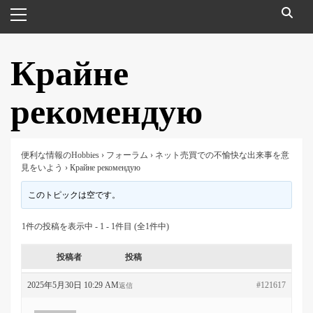
メ
イ
ン
メ
Крайне
ニ
ュ
рекомендую
ー
便利な情報のHobbies
›
フォーラム
›
ネット売買での不愉快な出来事を意
見をいよう
›
Крайне рекомендую
このトピックは空です。
1件の投稿を表示中 - 1 - 1件目 (全1件中)
投稿者
投稿
2025年5月30日 10:29 AM
#121617
返信