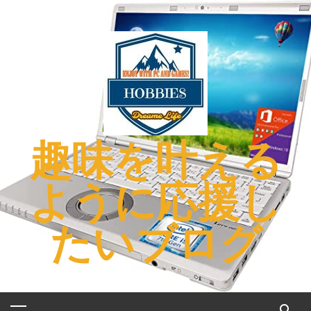
コ
ン
テ
ン
ツ
へ
ス
キ
趣味を叶える
ッ
プ
ように応援し
たいブログ
メ