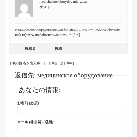
medicinskoe oborydovanie_zusa
ゲスト
медицинское оборудование для больниц [url=www.medoborudovanie-
msk.ru]www.medoborudovanie-msk.ru[/url] .
投稿者
投稿
1件の投稿を表示中 - 1 - 1件目 (全1件中)
返信先: медицинское оборудование
あなたの情報:
お名前 (必須)
メール (非公開) (必須):