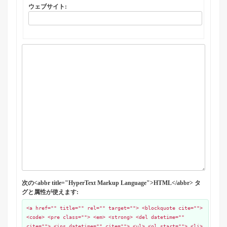
ウェブサイト:
次の<abbr title="HyperText Markup Language">HTML</abbr> タ
グと属性が使えます:
<a href="" title="" rel="" target=""> <blockquote cite="">
<code> <pre class=""> <em> <strong> <del datetime=""
cite=""> <ins datetime="" cite=""> <ul> <ol start=""> <li>