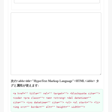
次の<abbr title="HyperText Markup Language">HTML</abbr> タ
グと属性が使えます:
<a href="" title="" rel="" target=""> <blockquote cite="">
<code> <pre class=""> <em> <strong> <del datetime=""
cite=""> <ins datetime="" cite=""> <ul> <ol start=""> <li>
<img src="" border="" alt="" height="" width="">