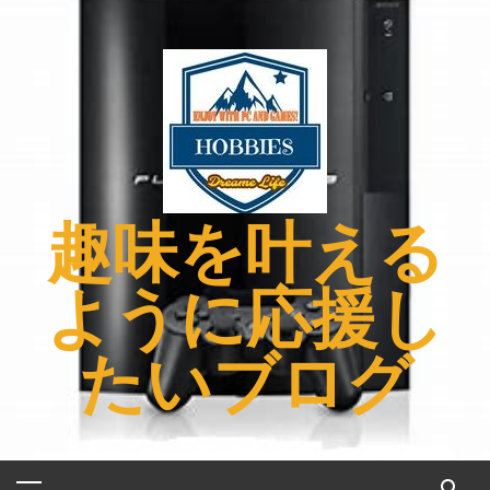
コ
ン
テ
ン
ツ
へ
ス
キ
趣味を叶える
ッ
プ
ように応援し
たいブログ
メ