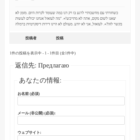
כשחזרתי עם מחשבותיי לרגע בו רק דנו במה שעומד לקרות היום. מזמן לא
יצאנו לשום מקום, אתה לא מתייבש!». “מה לעזאזל אנחנו יכולים לעשות
בקשר לזה?». לעזאזל, אני לא יודע. מעולם לא היינו
דירות דיסקרטיות ברמלה
投稿者
投稿
1件の投稿を表示中 - 1 - 1件目 (全1件中)
返信先: Предлагаю
あなたの情報:
お名前 (必須)
メール (非公開) (必須):
ウェブサイト: