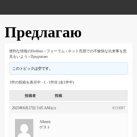
Предлагаю
便利な情報のHobbies
›
フォーラム
›
ネット売買での不愉快な出来事を意
見をいよう
›
Предлагаю
このトピックは空です。
1件の投稿を表示中 - 1 - 1件目 (全1件中)
投稿者
投稿
2025年6月27日 5:05 AM
#133087
返信
Allenrit
ゲスト