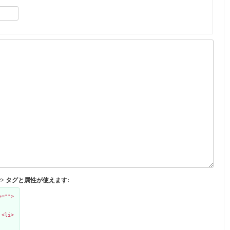
</abbr> タグと属性が使えます:
e="">
 <li>