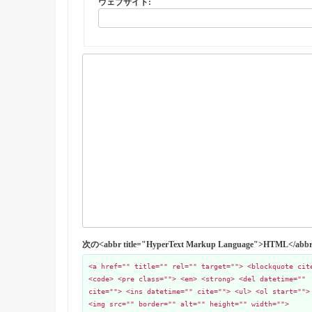
ウェブサイト:
次の<abbr title="HyperText Markup Language">HTML
<a href="" title="" rel="" target=""> <blockquote cit
<code> <pre class=""> <em> <strong> <del datetime=""
cite=""> <ins datetime="" cite=""> <ul> <ol start="">
<img src="" border="" alt="" height="" width="">