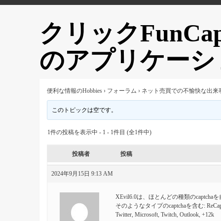
クリックFunCapt
のアプリケーシ
便利な情報のHobbies
›
フォーラム
›
ネット売買での不愉快な出来
このトピックは空です。
1件の投稿を表示中 - 1 - 1件目 (全1件中)
投稿者
投稿
2024年9月15日 9:13 AM
XEvil6.0は、ほとんどの種類のcaptch
そのようなタイプのcaptchaを含む: ReCaptcha v.2, R
Twitter, Microsoft, Twitch, Outlook, +12k