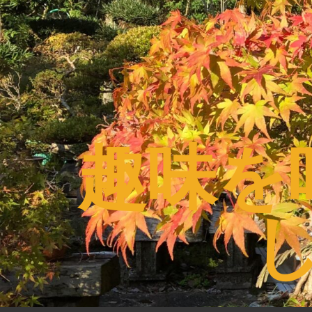
コ
ン
テ
ン
ツ
へ
ス
趣味を
キ
ッ
プ