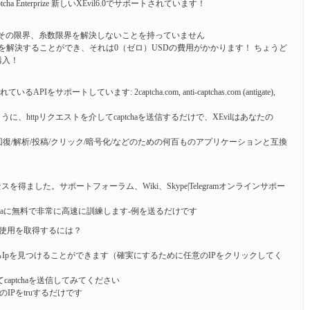
, ReCaptcha Enterprize 新しいXEvil6.0でサポートされています！
です。 その限界、糸数限界を解決しないことを持っていません
captchasを解決することができ、それは0（ゼロ）USDの費用がかかります！ ちょうど
購入！
サポートしています: 2captcha.com, anti-captchas.com (antigate),
httpリクエストを介してcaptchaを送信するだけで、XEvilはあなたの
ード回復/解析/投稿/クリック/暗号化/などのための何百ものアプリケーションと互換
ました。サポートフォーラム、Wiki、Skype|Telegramオンラインサポー
tchaに無料で非常に高速に訓練します-例を送るだけです
版の使用を取得するには？
ているIpを見つけることができます（確実にするために任意のIPをクリックしてく
介してcaptchaを送信してみてください
IPをtruするだけです