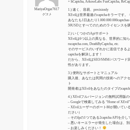
+ hCaptcha, ArkoseLabs FunCaptcha
MariyaOrgar7617
1.) 速く、容易、precisionly
ゲスト
XEvilは世界最速のcaptchaキラー
あなたも1日あたり1.000.000.000
59USDとすべてのためのライセンスを
2.) いくつかのApiサポート
XEvilは6つ以上の異なる、世界的に知られているAPIを
rucaptcha.com, DeathByCaptcha, etc.
そのサービスのいずれかに送信できるように、
captchaを解決します！
だから、XEvilはSEO/SMM/パスワ
性があります。
3.) 便利なサポートとマニュアル
購入後、あなたは民間の技術へのアクセスを得
ト
開発者はXEvilをあなたのタイプのcap
4.) XEvilフルバージョンの無料試用
– Googleで検索してみる “Home of XEvil”
– XEvilユーザーのポート80が開い
ださい）
– そのIpの1つである2captcha APIを
– 悪いキーエラーが発生した場合は、別の
– お楽しみください！