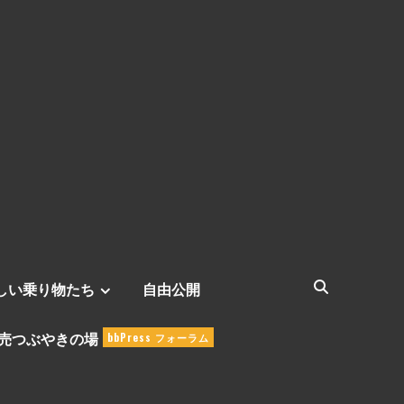
しい乗り物たち
自由公開
売つぶやきの場
bbPress フォーラム