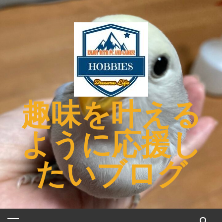
コ
ン
テ
ン
ツ
へ
ス
キ
趣味を叶える
ッ
プ
ように応援し
たいブログ
メ