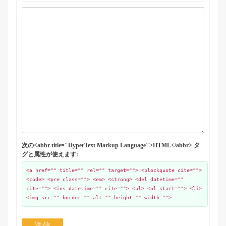
次の<abbr title="HyperText Markup Language">HTML</abbr> タ
グと属性が使えます:
<a href="" title="" rel="" target=""> <blockquote cite="">
<code> <pre class=""> <em> <strong> <del datetime=""
cite=""> <ins datetime="" cite=""> <ul> <ol start=""> <li>
<img src="" border="" alt="" height="" width="">
送信