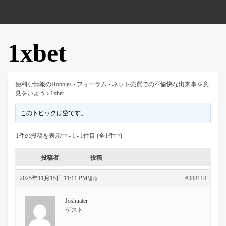
1xbet
便利な情報のHobbies
›
フォーラム
›
ネット売買での不愉快な出来事を意
見をいよう
›
1xbet
このトピックは空です。
1件の投稿を表示中 - 1 - 1件目 (全1件中)
投稿者
投稿
2025年11月15日 11:11 PM
#388118
返信
Joshuater
ゲスト