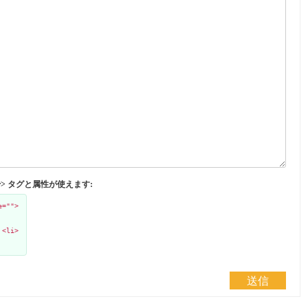
</abbr> タグと属性が使えます:
e="">
 <li>
送信