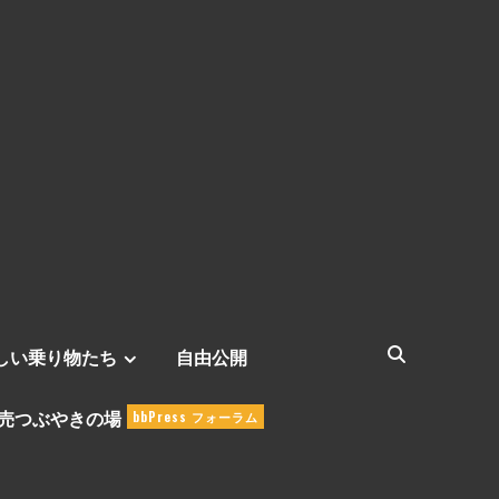
しい乗り物たち
自由公開
売つぶやきの場
bbPress フォーラム