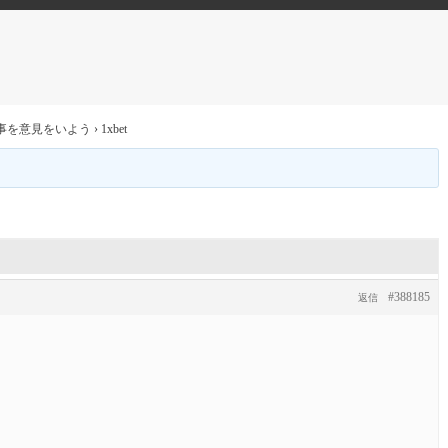
事を意見をいよう
›
1xbet
#388185
返信