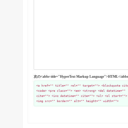
次の<abbr title="HyperText Markup Language">HTML
<a href="" title="" rel="" target=""> <blockquote cit
<code> <pre class=""> <em> <strong> <del datetime=""
cite=""> <ins datetime="" cite=""> <ul> <ol start="">
<img src="" border="" alt="" height="" width="">