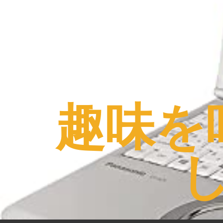
コ
ン
テ
ン
ツ
へ
ス
趣味を
キ
ッ
プ