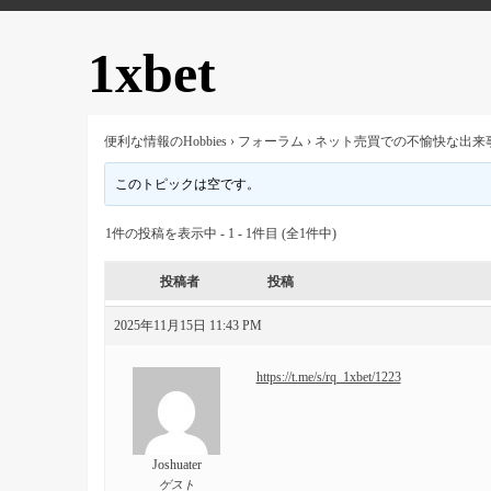
1xbet
便利な情報のHobbies
›
フォーラム
›
ネット売買での不愉快な出来
このトピックは空です。
1件の投稿を表示中 - 1 - 1件目 (全1件中)
投稿者
投稿
2025年11月15日 11:43 PM
https://t.me/s/rq_1xbet/1223
Joshuater
ゲスト