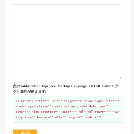
次の<abbr title="HyperText Markup Language">HTML</abbr> タ
グと属性が使えます:
<a href="" title="" rel="" target=""> <blockquote cite="">
<code> <pre class=""> <em> <strong> <del datetime=""
cite=""> <ins datetime="" cite=""> <ul> <ol start=""> <li>
<img src="" border="" alt="" height="" width="">
送信