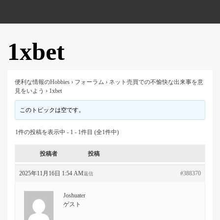
1xbet
便利な情報のHobbies
›
フォーラム
›
ネット売買での不愉快な出来事を意
見をいよう
›
1xbet
このトピックは空です。
1件の投稿を表示中 - 1 - 1件目 (全1件中)
投稿者
投稿
2025年11月16日 1:54 AM
#388370
返信
Joshuater
ゲスト