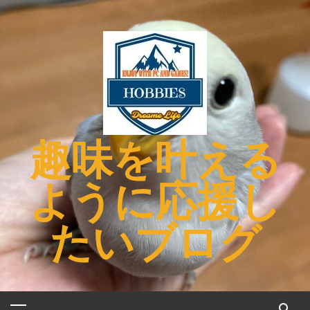
コ
ン
テ
ン
ツ
へ
ス
キ
趣味を叶える
ッ
プ
ように応援し
たいブログ
メ