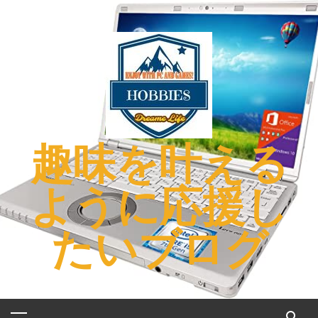
コ
ン
テ
ン
ツ
へ
ス
キ
趣味を叶える
ッ
プ
ように応援し
たいブログ
メ