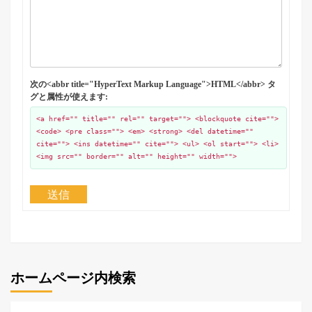
次の<abbr title="HyperText Markup Language">HTML</abbr> タ
グと属性が使えます:
<a href="" title="" rel="" target=""> <blockquote cite="">
<code> <pre class=""> <em> <strong> <del datetime=""
cite=""> <ins datetime="" cite=""> <ul> <ol start=""> <li>
<img src="" border="" alt="" height="" width="">
送信
ホームページ内検索