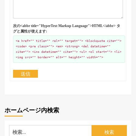
次の<abbr title="HyperText Markup Language">HTML</abbr> タ
グと属性が使えます:
<a href="" title="" rel="" target=""> <blockquote cite="">
<code> <pre class=""> <em> <strong> <del datetime=""
cite=""> <ins datetime="" cite=""> <ul> <ol start=""> <li>
<img src="" border="" alt="" height="" width="">
送信
ホームページ内検索
検