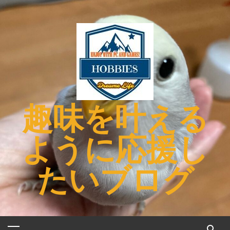
コ
ン
テ
ン
ツ
へ
ス
キ
趣味を叶える
ッ
プ
ように応援し
たいブログ
メ