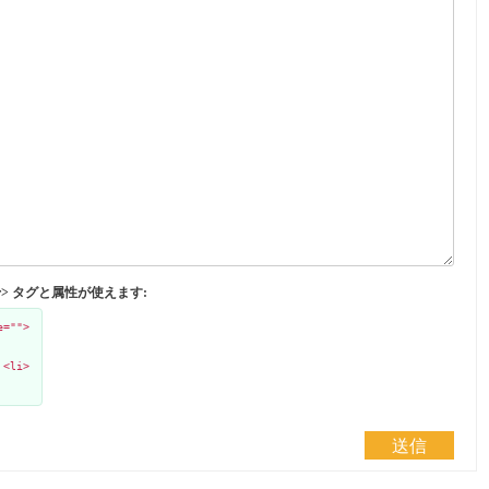
</abbr> タグと属性が使えます:
e="">
 <li>
送信