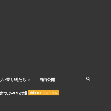
しい乗り物たち
自由公開
売つぶやきの場
bbPress フォーラム