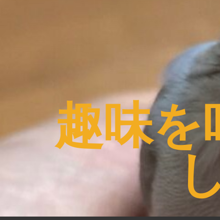
コ
ン
テ
ン
ツ
へ
ス
趣味を
キ
ッ
プ