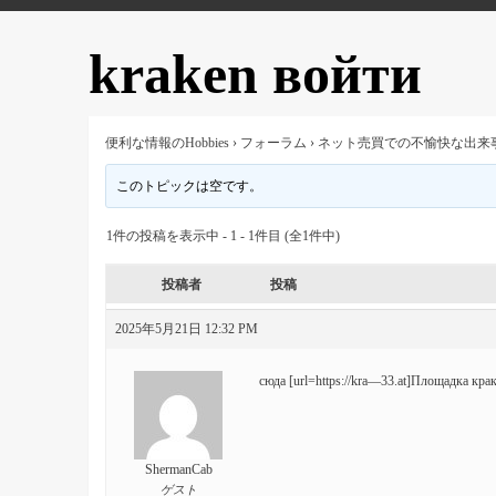
kraken войти
便利な情報のHobbies
›
フォーラム
›
ネット売買での不愉快な出来
このトピックは空です。
1件の投稿を表示中 - 1 - 1件目 (全1件中)
投稿者
投稿
2025年5月21日 12:32 PM
сюда [url=https://kra—33.at]Площадка краке
ShermanCab
ゲスト