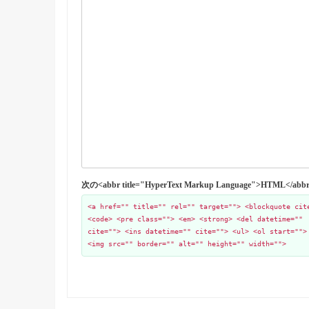
次の<abbr title="HyperText Markup Language">HTML
<a href="" title="" rel="" target=""> <blockquote cit
<code> <pre class=""> <em> <strong> <del datetime=""
cite=""> <ins datetime="" cite=""> <ul> <ol start="">
<img src="" border="" alt="" height="" width="">