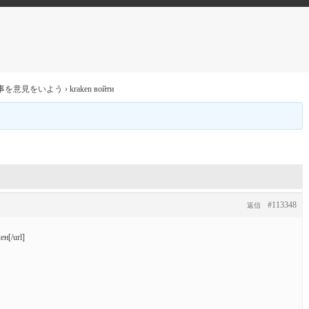
事を意見をいよう
›
kraken войти
#113348
返信
н[/url]