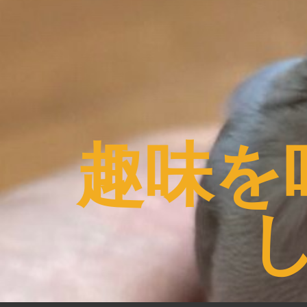
コ
ン
テ
ン
ツ
へ
ス
趣味を
キ
ッ
プ