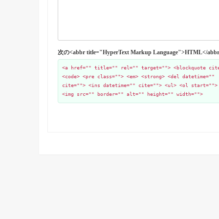
次の<abbr title="HyperText Markup Language">HTML
<a href="" title="" rel="" target=""> <blockquote cit
<code> <pre class=""> <em> <strong> <del datetime=""
cite=""> <ins datetime="" cite=""> <ul> <ol start="">
<img src="" border="" alt="" height="" width="">