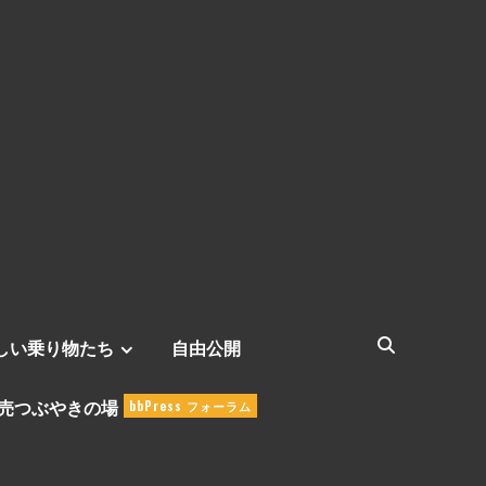
しい乗り物たち
自由公開
売つぶやきの場
bbPress フォーラム