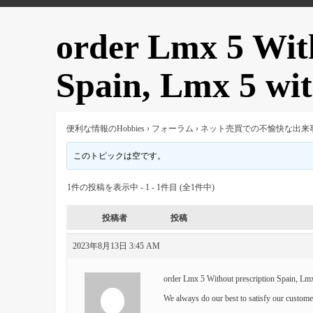
order Lmx 5 With
Spain, Lmx 5 wi
便利な情報のHobbies
›
フォーラム
›
ネット売買での不愉快な出来
このトピックは空です。
1件の投稿を表示中 - 1 - 1件目 (全1件中)
投稿者
投稿
2023年8月13日 3:45 AM
order Lmx 5 Without prescription Spain, Lmx
We always do our best to satisfy our custome