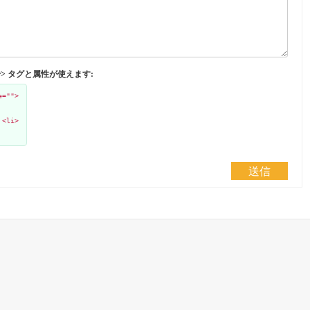
</abbr> タグと属性が使えます:
e="">
 <li>
送信