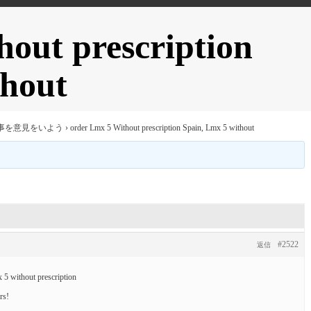
out prescription
thout
事を意見をいよう
›
order Lmx 5 Without prescription Spain, Lmx 5 without
#2522
返信
 5 without prescription
rs!