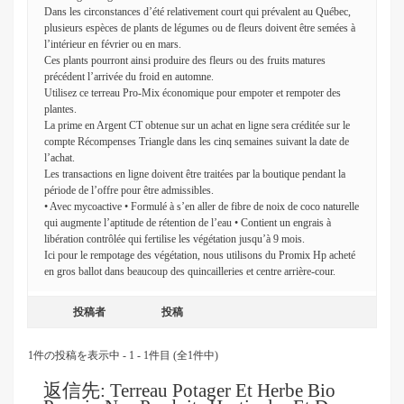
Dans les circonstances d’été relativement court qui prévalent au Québec,
plusieurs espèces de plants de légumes ou de fleurs doivent être semées à
l’intérieur en février ou en mars.
Ces plants pourront ainsi produire des fleurs ou des fruits matures
précédent l’arrivée du froid en automne.
Utilisez ce terreau Pro-Mix économique pour empoter et rempoter des
plantes.
La prime en Argent CT obtenue sur un achat en ligne sera créditée sur le
compte Récompenses Triangle dans les cinq semaines suivant la date de
l’achat.
Les transactions en ligne doivent être traitées par la boutique pendant la
période de l’offre pour être admissibles.
• Avec mycoactive • Formulé à s’en aller de fibre de noix de coco naturelle
qui augmente l’aptitude de rétention de l’eau • Contient un engrais à
libération contrôlée qui fertilise les végétation jusqu’à 9 mois.
Ici pour le rempotage des végétation, nous utilisons du Promix Hp acheté
en gros ballot dans beaucoup des quincailleries et centre arrière-cour.
投稿者
投稿
1件の投稿を表示中 - 1 - 1件目 (全1件中)
返信先: Terreau Potager Et Herbe Bio