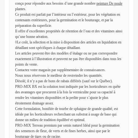
conçu pour répondre aux besoins d’une grande nombre
peinture De poule
plantes.
Ce produit est parfait par l’intérieur ou l’extérieur, pour les végétation en
contenants extérieures, pour la germination et le bouturage, et par la
préparation du superficie.
Il offre d’excellentes propriétés de rétention de l’eau et des vitamines ainsi
qu’une bonne aération.
◊Le coût, la sélection et la mise à disposition des articles en liquidation en
détaillant sont spécifiques à chaque détaillant.
Les articles peuvent être des modèles d’étalage ou ne pas correspondre
exactement à l’illustration et peuvent ne pas être disponibles dans tous les
points de vente.
Contactez votre magasin par supplémentaire de connaissances.
Nous nous réservons le meilleur de restreindre les quantités.
Désolé, il n’y a pas de bons de rabais différés (sauf sur le Québec).
PRO-MIX BX est la solution tout indiquée par les horticulteurs en quête
des avantages que procurent à la fois la vermiculite pour sa capacité à
rendre les vitamines disponibles et la perlite pour s’ajuste le plus
étroitement drainage assez.
Cette formulation, bonifiée de tourbe de sphaigne de grande qualité, est
idéale par les horticulteurs recherchant un substrat à usage de base qui
donne un milieu de tradition équilibré et optimal.
PRO-MIX Terreau premium par semis naturel Idéal pour la germination
des semences de fleur, de verts et de fines herbes, ainsi que par le
bouturage de tiges ou de racine.