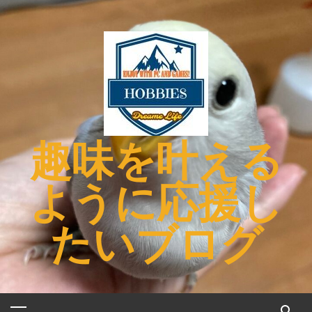
コ
ン
テ
ン
ツ
へ
ス
キ
趣味を叶える
ッ
プ
ように応援し
たいブログ
メ