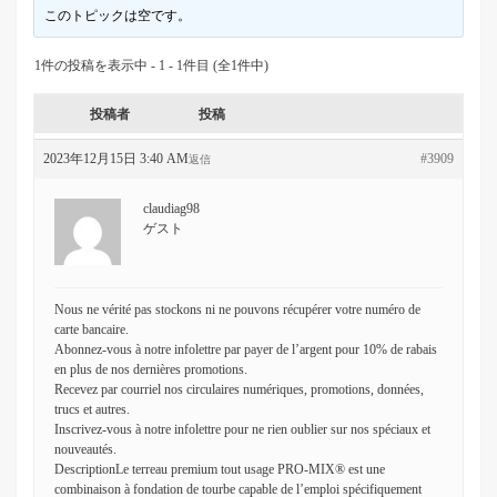
このトピックは空です。
1件の投稿を表示中 - 1 - 1件目 (全1件中)
投稿者
投稿
2023年12月15日 3:40 AM
#3909
返信
claudiag98
ゲスト
Nous ne vérité pas stockons ni ne pouvons récupérer votre numéro de
carte bancaire.
Abonnez-vous à notre infolettre par payer de l’argent pour 10% de rabais
en plus de nos dernières promotions.
Recevez par courriel nos circulaires numériques, promotions, données,
trucs et autres.
Inscrivez-vous à notre infolettre pour ne rien oublier sur nos spéciaux et
nouveautés.
DescriptionLe terreau premium tout usage PRO-MIX® est une
combinaison à fondation de tourbe capable de l’emploi spécifiquement