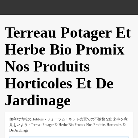
Terreau Potager Et
Herbe Bio Promix
Nos Produits
Horticoles Et De
Jardinage
便利な情報のHobbies
›
フォーラム
›
ネット売買での不愉快な出来事を意
見をいよう
›
Terreau Potager Et Herbe Bio Promix Nos Produits Horticoles Et
De Jardinage