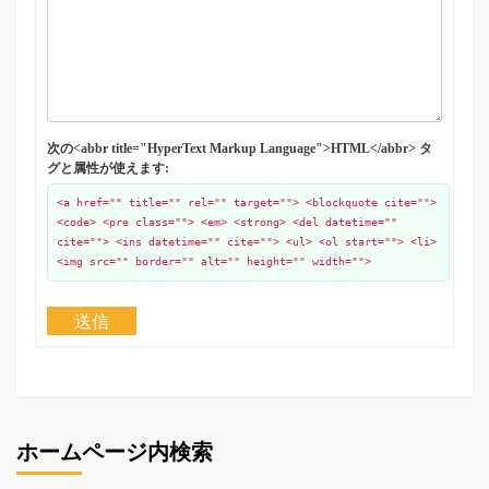
次の<abbr title="HyperText Markup Language">HTML</abbr> タ
グと属性が使えます:
<a href="" title="" rel="" target=""> <blockquote cite="">
<code> <pre class=""> <em> <strong> <del datetime=""
cite=""> <ins datetime="" cite=""> <ul> <ol start=""> <li>
<img src="" border="" alt="" height="" width="">
送信
ホームページ内検索