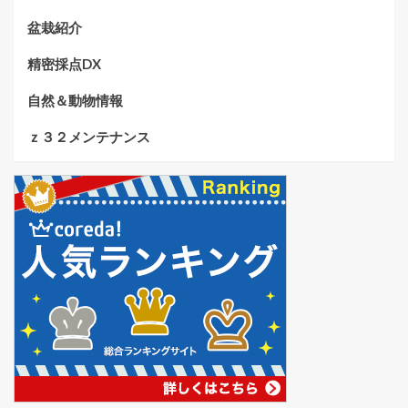
盆栽紹介
精密採点DX
自然＆動物情報
ｚ３２メンテナンス