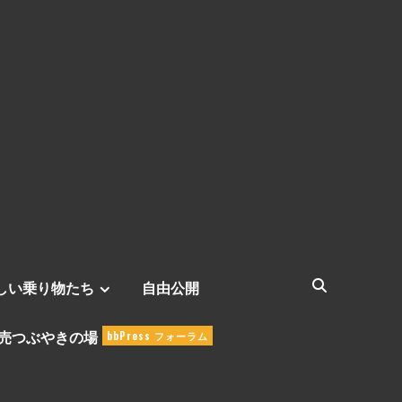
しい乗り物たち
自由公開
売つぶやきの場
bbPress フォーラム