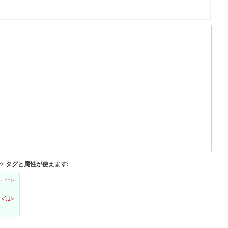
</abbr> タグと属性が使えます:
e="">
 <li>