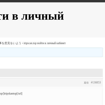
йти в личный
事を意見をいよう
›
tripscan.top войти в личный кабинет
#136853
返信
p/]tripskantop[/url]