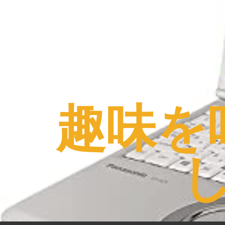
コ
ン
テ
ン
ツ
へ
ス
趣味を
キ
ッ
プ