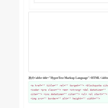
次の<abbr title="HyperText Markup Language">HTML
<a href="" title="" rel="" target=""> <blockquote cit
<code> <pre class=""> <em> <strong> <del datetime=""
cite=""> <ins datetime="" cite=""> <ul> <ol start="">
<img src="" border="" alt="" height="" width="">