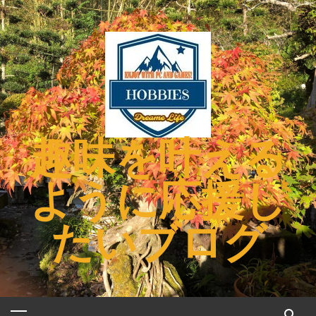
コ
ン
テ
ン
ツ
へ
ス
キ
趣味を叶える
ッ
プ
ように応援し
たいブログ
メ