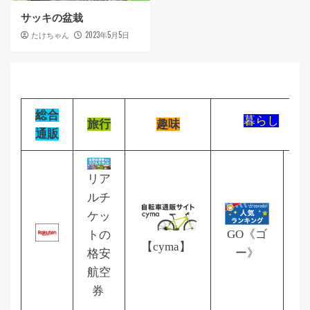
サッキの盆栽
2023年5月5日
たけちゃん
総合
暮らし
旅行
趣味
通販
リア
ルチ
ケッ
GO《ゴ
トの
【cyma】
ー》
格安
航
空
券