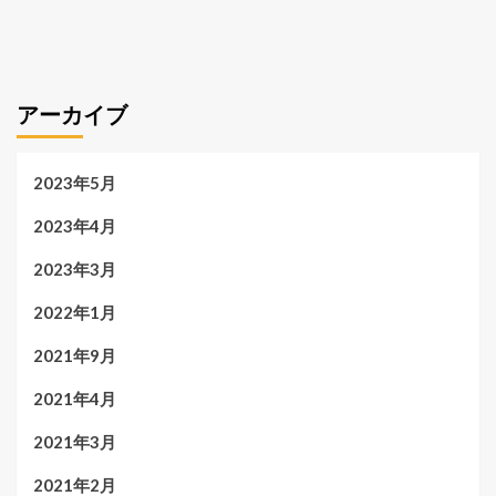
アーカイブ
2023年5月
2023年4月
2023年3月
2022年1月
2021年9月
2021年4月
2021年3月
2021年2月