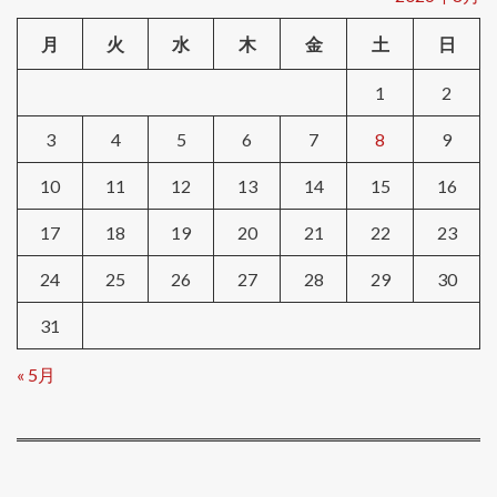
月
火
水
木
金
土
日
1
2
3
4
5
6
7
8
9
10
11
12
13
14
15
16
17
18
19
20
21
22
23
24
25
26
27
28
29
30
31
« 5月