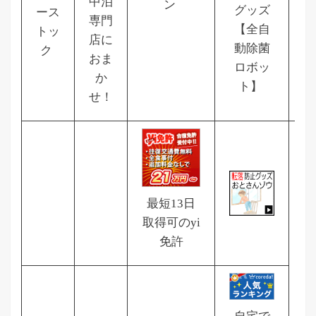
中泊
ン
グッズ
ース
専門
【全自
トッ
店に
動除菌
ク
おま
ロボッ
か
ト】
せ！
最短13日
取得可のyi
免許