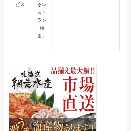
ビス
るレ
スト
ラン
特
集』