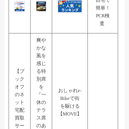
自宅で
簡単！
PCR検
査
爽や
かな
風を
感じ
【ブ
る特
ック
別席
オフ
を
おしゃれe-
のネ
『一
Bikeで街
ット
休の
を駆ける
宅配
テラ
【MOVE】
買取
ス席
サー
のあ