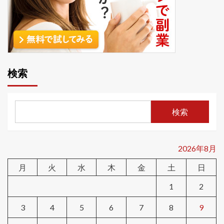
検索
検索
2026年8月
月
火
水
木
金
土
日
1
2
3
4
5
6
7
8
9