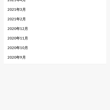
2021年3月
2021年2月
2020年12月
2020年11月
2020年10月
2020年9月