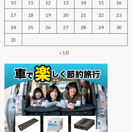
10
11
12
13
14
15
16
17
18
19
20
21
22
23
24
25
26
27
28
29
30
31
« 5月