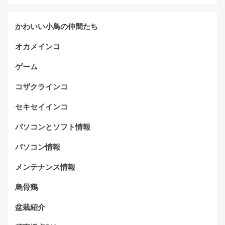
かわいい小鳥の仲間たち
オカメインコ
ゲーム
コザクラインコ
セキセイインコ
パソコンとソフト情報
パソコン情報
メンテナンス情報
烏骨鶏
盆栽紹介