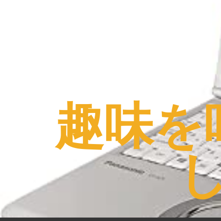
コ
ン
テ
ン
ツ
へ
ス
趣味を
キ
ッ
プ