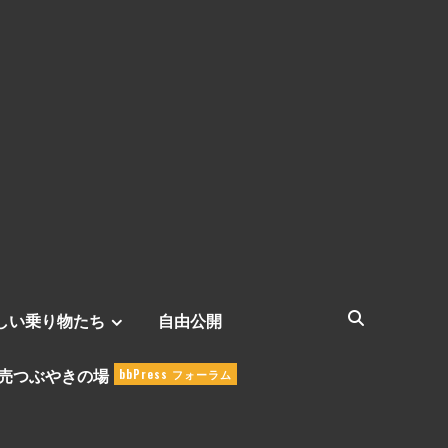
しい乗り物たち
自由公開
売つぶやきの場
bbPress フォーラム