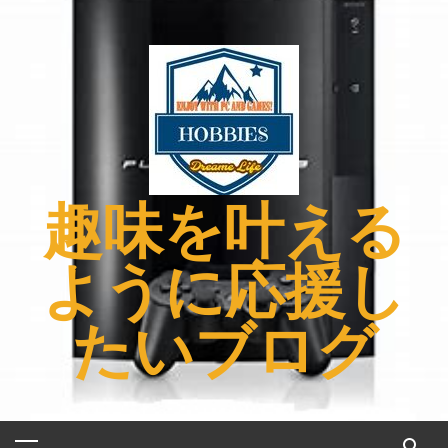
コ
ン
テ
ン
ツ
へ
ス
キ
趣味を叶える
ッ
プ
ように応援し
たいブログ
メ