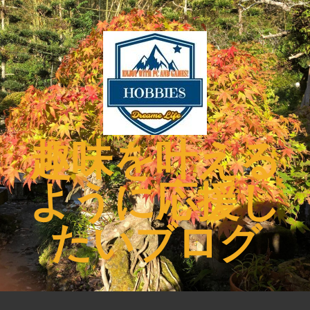
コ
ン
テ
ン
ツ
へ
ス
キ
趣味を叶える
ッ
プ
ように応援し
たいブログ