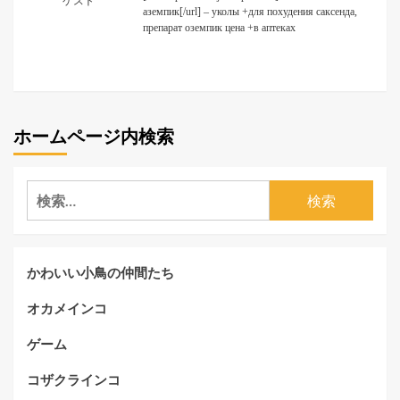
ゲスト
аземпик[/url] – уколы +для похудения саксенда,
препарат оземпик цена +в аптеках
ホームページ内検索
検
索:
かわいい小鳥の仲間たち
オカメインコ
ゲーム
コザクラインコ