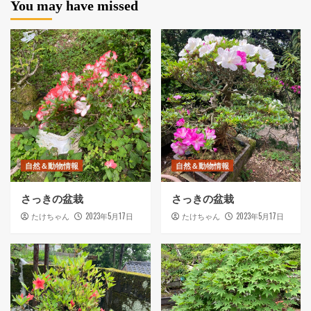
You may have missed
自然＆動物情報
自然＆動物情報
さっきの盆栽
さっきの盆栽
2023年5月17日
2023年5月17日
たけちゃん
たけちゃん