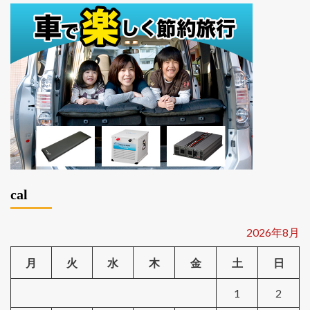
cal
2026年8月
月
火
水
木
金
土
日
1
2