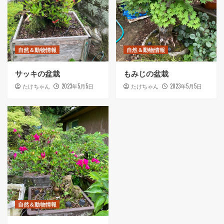
自然＆動物情報
自然＆動物情報
サッキの盆栽
もみじの盆栽
2023年5月5日
2023年5月5日
たけちゃん
たけちゃん
自然＆動物情報