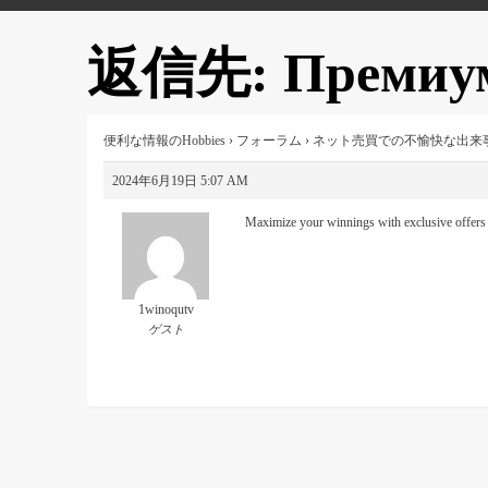
返信先: Премиум 
便利な情報のHobbies
›
フォーラム
›
ネット売買での不愉快な出来
2024年6月19日 5:07 AM
Maximize your winnings with exclusive offers 
1winoqutv
ゲスト