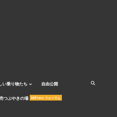
しい乗り物たち
自由公開
売つぶやきの場
bbPress フォーラム