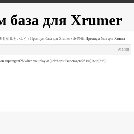
база для Xrumer
事を意見をいよう
›
Премиум база для Xrumer
›
返信先: Премиум база для Xrumer
#11598
on superagent26 when you play at [url=https://superagent26.ru/]1win[/url].