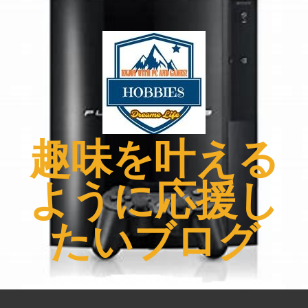
コ
ン
テ
ン
ツ
へ
ス
キ
趣味を叶える
ッ
プ
ように応援し
たいブログ