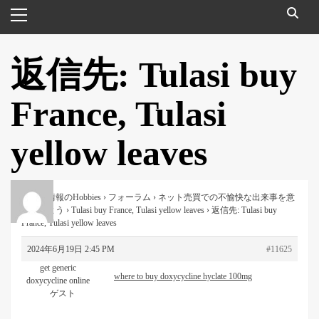
メ
イ
ン
メ
返信先: Tulasi buy
ニ
ュ
France, Tulasi
ー
yellow leaves
便利な情報のHobbies
›
フォーラム
›
ネット売買での不愉快な出来事を意
見をいよう
›
Tulasi buy France, Tulasi yellow leaves
›
返信先: Tulasi buy
France, Tulasi yellow leaves
2024年6月19日 2:45 PM
#11625
get generic
where to buy doxycycline hyclate 100mg
doxycycline online
ゲスト