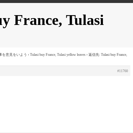
 France, Tulasi
事を意見をいよう
›
Tulasi buy France, Tulasi yellow leaves
›
返信先: Tulasi buy France,
#11760