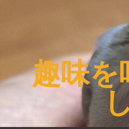
コ
ン
テ
ン
ツ
へ
ス
趣味を
キ
ッ
プ