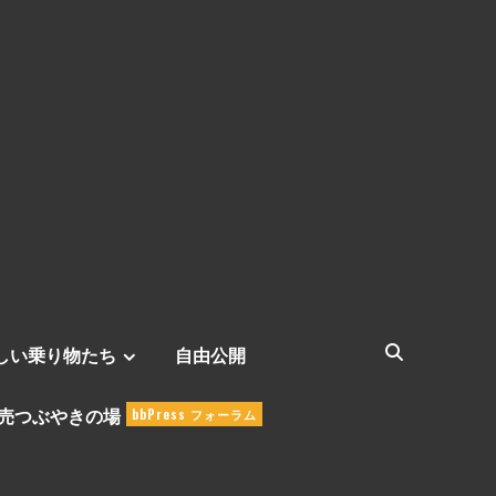
しい乗り物たち
自由公開
売つぶやきの場
bbPress フォーラム