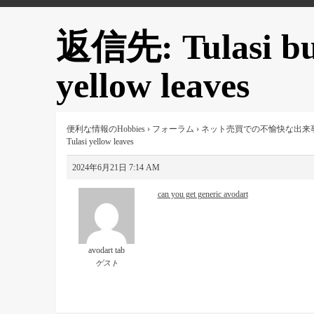
返信先: Tulasi buy
yellow leaves
便利な情報のHobbies
›
フォーラム
›
ネット売買での不愉快な出来
Tulasi yellow leaves
2024年6月21日 7:14 AM
can you get generic avodart
avodart tab
ゲスト