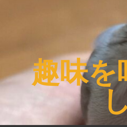
コ
ン
テ
ン
ツ
へ
ス
趣味を
キ
ッ
プ