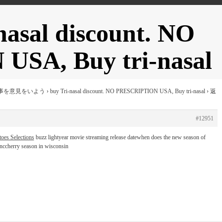
sal discount. NO
SA, Buy tri-nasal
事を意見をいよう
›
buy Tri-nasal discount. NO PRESCRIPTION USA, Buy tri-nasal
›
返
#12951
oes Selections
buzz lightyear movie streaming release datewhen does the new season of
ynccherry season in wisconsin