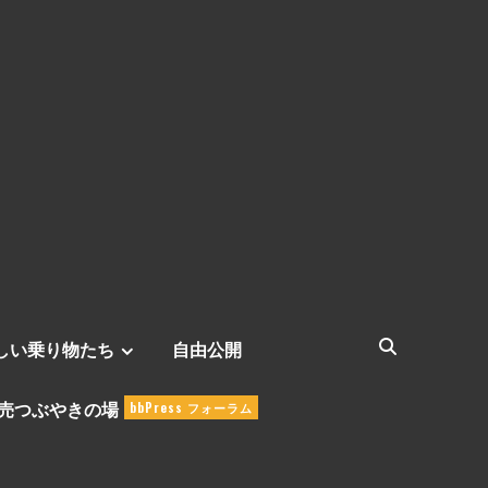
しい乗り物たち
自由公開
売つぶやきの場
bbPress フォーラム