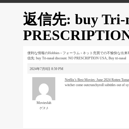
返信先: buy Tri-na
PRESCRIPTION U
便利な情報のHobbies
›
フォーラム
›
ネット売買での不愉快な出来
信先: buy Tri-nasal discount. NO PRESCRIPTION USA, Buy tri-nasal
2024年7月8日 8:59 PM
Netflix’s Best Movies: June 2024 Rotten Tomat
witcher come outcrunchyroll subtitles out of s
Moviesfah
ゲスト