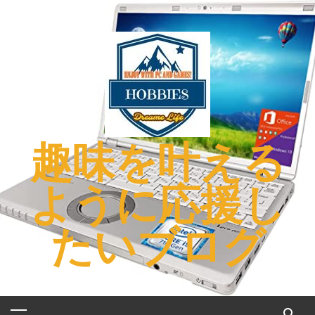
コ
ン
テ
ン
ツ
へ
ス
キ
趣味を叶える
ッ
プ
ように応援し
たいブログ
メ