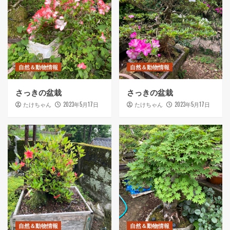
自然＆動物情報
自然＆動物情報
さっきの盆栽
さっきの盆栽
2023年5月17日
2023年5月17日
たけちゃん
たけちゃん
自然＆動物情報
自然＆動物情報