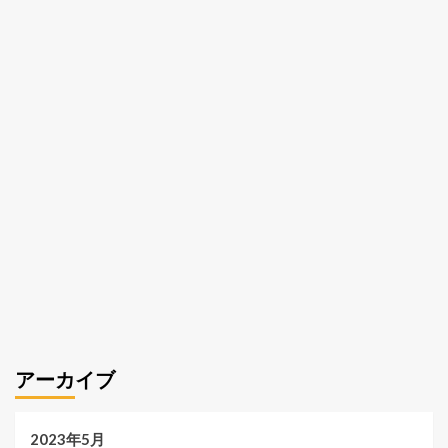
アーカイブ
2023年5月