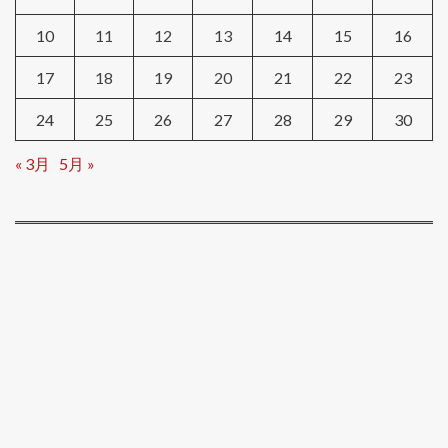
10
11
12
13
14
15
16
17
18
19
20
21
22
23
24
25
26
27
28
29
30
« 3月
5月 »