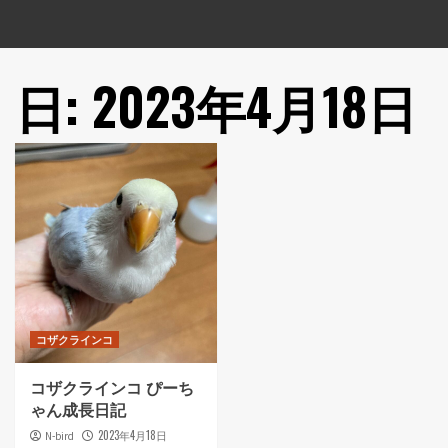
日:
2023年4月18日
コザクラインコ
コザクラインコ ぴーち
ゃん成長日記
2023年4月18日
N-bird