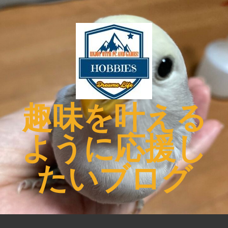
コ
ン
テ
ン
ツ
へ
ス
キ
趣味を叶える
ッ
プ
ように応援し
たいブログ