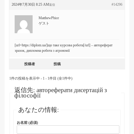
2024年7月30日 8:25 AM
#14296
返信
MatthewPhice
ゲスト
[url=https://diplom.ua/]що таке курсова робота[/url] – автореферат
зразок, дипломна робота з агрономії
投稿者
投稿
1件の投稿を表示中 - 1 - 1件目 (全1件中)
返信先: автореферати дисертацій з
філософії
あなたの情報:
お名前 (必須)