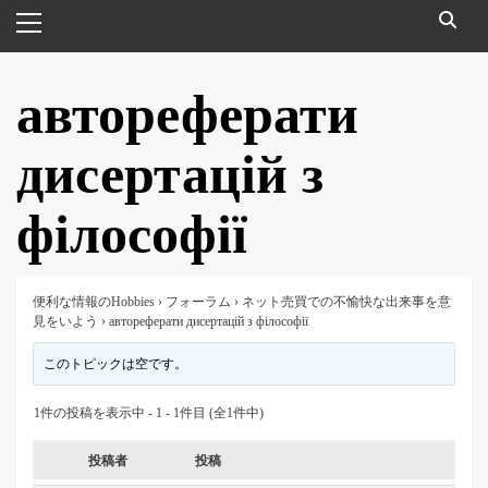
メ
イ
ン
メ
автореферати
ニ
ュ
дисертацій з
ー
філософії
便利な情報のHobbies
›
フォーラム
›
ネット売買での不愉快な出来事を意
見をいよう
›
автореферати дисертацій з філософії
このトピックは空です。
1件の投稿を表示中 - 1 - 1件目 (全1件中)
投稿者
投稿