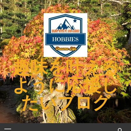
コ
ン
テ
ン
ツ
へ
ス
キ
趣味を叶える
ッ
プ
ように応援し
たいブログ
メ