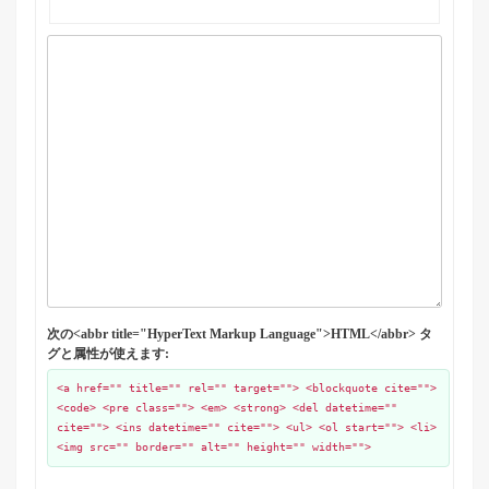
次の<abbr title="HyperText Markup Language">HTML</abbr> タ
グと属性が使えます:
<a href="" title="" rel="" target=""> <blockquote cite="">
<code> <pre class=""> <em> <strong> <del datetime=""
cite=""> <ins datetime="" cite=""> <ul> <ol start=""> <li>
<img src="" border="" alt="" height="" width="">