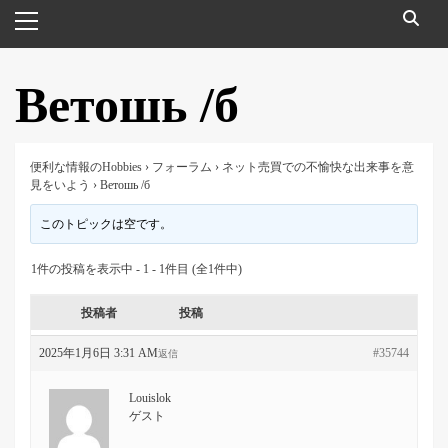
メ
イ
ン
メ
Ветошь /б
ニ
ュ
ー
便利な情報のHobbies
›
フォーラム
›
ネット売買での不愉快な出来事を意
見をいよう
›
Ветошь /б
このトピックは空です。
1件の投稿を表示中 - 1 - 1件目 (全1件中)
投稿者
投稿
2025年1月6日 3:31 AM
#35744
返信
Louislok
ゲスト