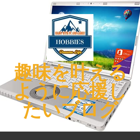
コ
ン
テ
ン
ツ
へ
ス
キ
趣味を叶える
ッ
プ
ように応援し
たいブログ