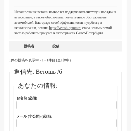
Использование ветоши позволяет поддерживать чистоту и порядок в
автосервисе, а также обеспечивает качественное обслуживание
автомобилей. Благодаря своей эффективности и удобству в
использовании, ветошь
https://vetosh-optom.ru
стала неотъемлемой
частью рабочего процесса в автосервисах Санкт-Петербурга.
投稿者
投稿
1件の投稿を表示中 - 1 - 1件目 (全1件中)
返信先: Ветошь /б
あなたの情報:
お名前 (必須)
メール (非公開) (必須):