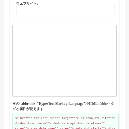
ウェブサイト:
次の<abbr title="HyperText Markup Language">HTML</abbr> タ
グと属性が使えます:
<a href="" title="" rel="" target=""> <blockquote cite="">
<code> <pre class=""> <em> <strong> <del datetime=""
cite=""> <ins datetime="" cite=""> <ul> <ol start=""> <li>