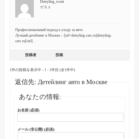
Deteyling_rwmt
ゲスト
Профессиональный подход к уходу за авто.
Лучший детейлинг в Москве – [url=deteyling-cars.ru]deteyling-
cars.ru[/url] .
投稿者
投稿
1件の投稿を表示中 - 1 - 1件目 (全1件中)
返信先: Детейлинг авто в Москве
あなたの情報:
お名前 (必須)
メール (非公開) (必須):