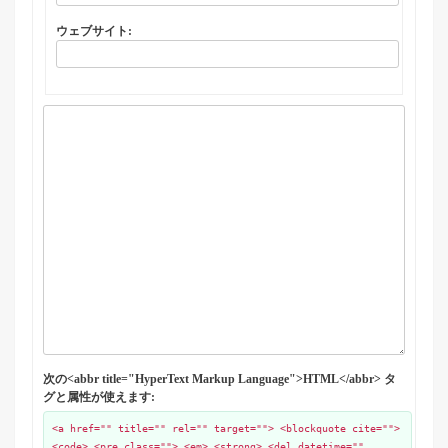
ウェブサイト:
次の<abbr title="HyperText Markup Language">HTML</abbr> タ
グと属性が使えます:
<a href="" title="" rel="" target=""> <blockquote cite="">
<code> <pre class=""> <em> <strong> <del datetime=""