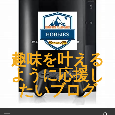
コ
ン
テ
ン
ツ
へ
ス
キ
趣味を叶える
ッ
プ
ように応援し
たいブログ
メ