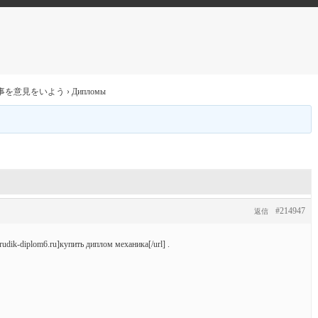
事を意見をいよう
›
Дипломы
#214947
返信
udik-diplom6.ru]купить диплом механика[/url] .