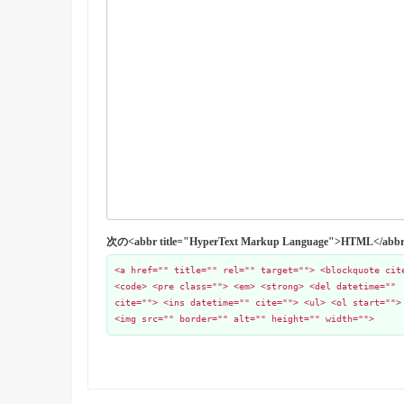
次の<abbr title="HyperText Markup Language">HTML
<a href="" title="" rel="" target=""> <blockquote cit
<code> <pre class=""> <em> <strong> <del datetime=""
cite=""> <ins datetime="" cite=""> <ul> <ol start="">
<img src="" border="" alt="" height="" width="">