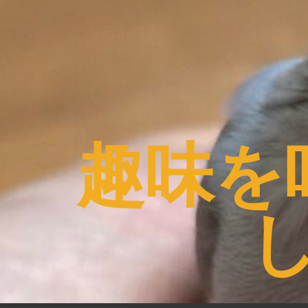
コ
ン
テ
ン
ツ
へ
ス
趣味を
キ
ッ
プ