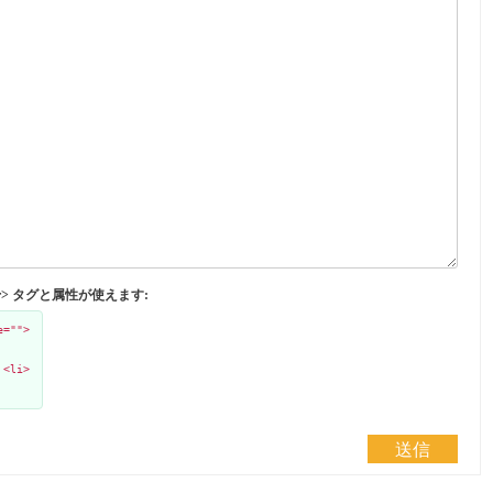
</abbr> タグと属性が使えます:
e="">
 <li>
送信