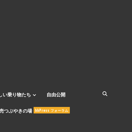
しい乗り物たち
自由公開
売つぶやきの場
bbPress フォーラム