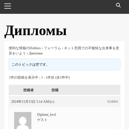
メ
イ
ン
メ
Дипломы
ニ
ュ
ー
便利な情報のHobbies
›
フォーラム
›
ネット売買での不愉快な出来事を意
見をいよう
›
Дипломы
このトピックは空です。
1件の投稿を表示中 - 1 - 1件目 (全1件中)
投稿者
投稿
2024年11月15日 5:14 AM
#24804
返信
Diplomi_hvsl
ゲスト