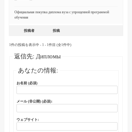
Официальная покупка диплома вуза с упрощенной программой
обучения
投稿者
投稿
1件の投稿を表示中 - 1 - 1件目 (全1件中)
返信先: Дипломы
あなたの情報:
お名前 (必須)
メール (非公開) (必須):
ウェブサイト: