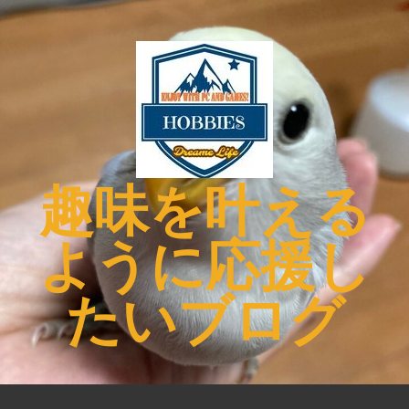
コ
ン
テ
ン
ツ
へ
ス
キ
趣味を叶える
ッ
プ
ように応援し
たいブログ