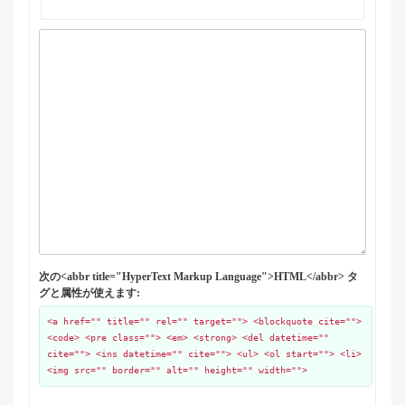
次の<abbr title="HyperText Markup Language">HTML</abbr> タ
グと属性が使えます:
<a href="" title="" rel="" target=""> <blockquote cite="">
<code> <pre class=""> <em> <strong> <del datetime=""
cite=""> <ins datetime="" cite=""> <ul> <ol start=""> <li>
<img src="" border="" alt="" height="" width="">