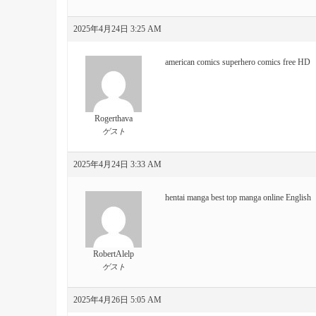
2025年4月24日 3:25 AM
american comics
superhero comics free HD
Rogerthava
ゲスト
2025年4月24日 3:33 AM
hentai manga best
top manga online English
RobertAlelp
ゲスト
2025年4月26日 5:05 AM