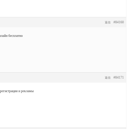
#84160
返信
нлайн бесплатно
#84171
返信
регистрации и рекламы