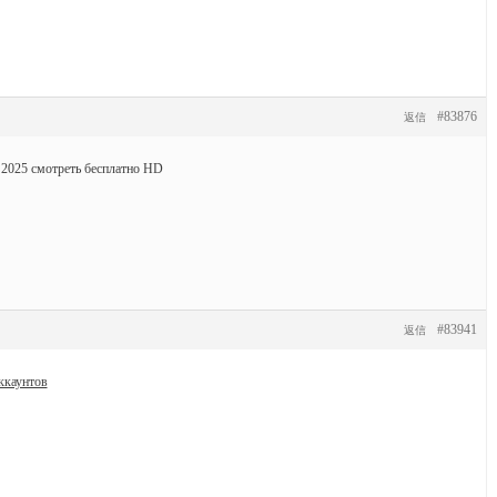
#83876
返信
 2025 смотреть бесплатно HD
#83941
返信
ккаунтов