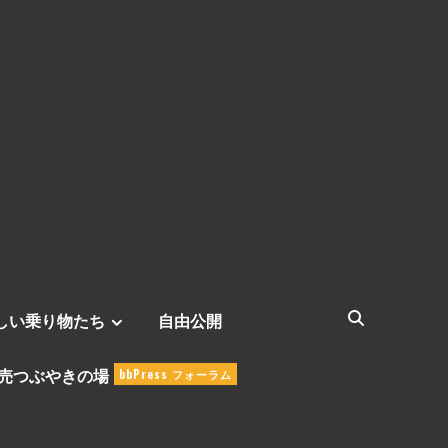
しい乗り物たち
自由公開
売つぶやきの場
bbPress フォーラム