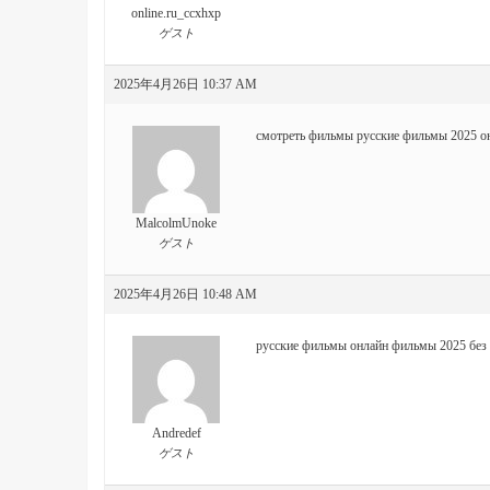
online.ru_ccxhxp
ゲスト
2025年4月26日 10:37 AM
смотреть фильмы
русские фильмы 2025 о
MalcolmUnoke
ゲスト
2025年4月26日 10:48 AM
русские фильмы онлайн
фильмы 2025 без 
Andredef
ゲスト