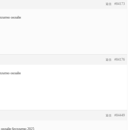
#84173
返信
платно онлайн
#84176
返信
платно онлайн
#84449
返信
 онлайн бесплатно 2025