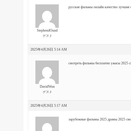
русские фильмы онлайн качество
лучшие 
StephendOund
ゲスト
2025年4月26日 5:14 AM
смотреть фильмы бесплатно
ужасы 2025 с
DavidWon
ゲスト
2025年4月26日 5:17 AM
зарубежные фильмы 2025
драмы 2025 смо