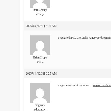
Dariushaupt
ゲスト
2025年4月26日 5:19 AM
русские фильмы онлайн качество
боевики
BrianCrype
ゲスト
2025年4月26日 6:25 AM
magazin-akkauntov-online.ru
маркетплейс а
magazin-
akkauntov-