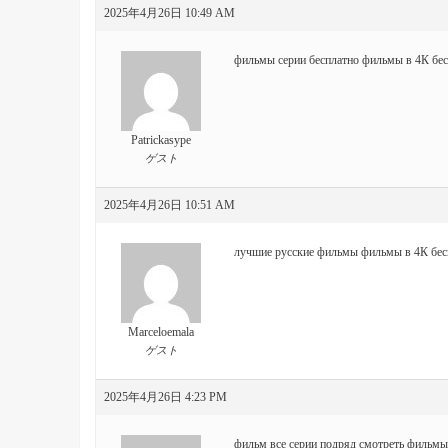
2025年4月26日 10:49 AM
фильмы серии бесплатно
фильмы в 4К бес
Patrickasype
ゲスト
2025年4月26日 10:51 AM
лучшие русские фильмы
фильмы в 4К бес
Marceloemala
ゲスト
2025年4月26日 4:23 PM
фильм все серии подряд
смотреть фильмы