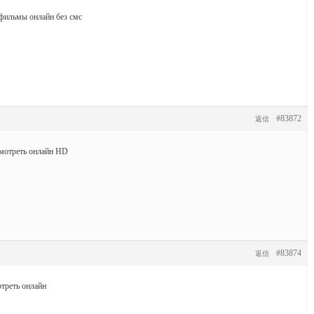
фильмы онлайн без смс
#83872
返信
мотреть онлайн HD
#83874
返信
треть онлайн