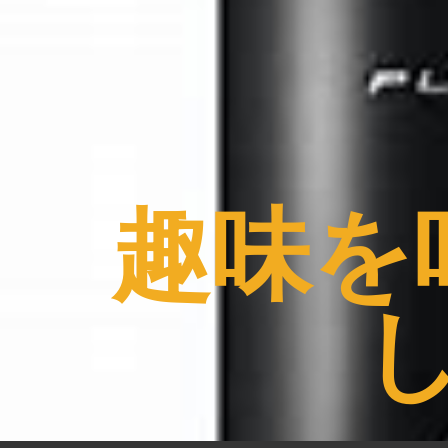
コ
ン
テ
ン
ツ
へ
ス
趣味を
キ
ッ
プ