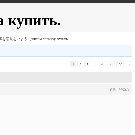
а купить.
事を意見をいよう
›
диплом логопеда купить.
1
2
3
…
70
71
72
→
#40578
返信