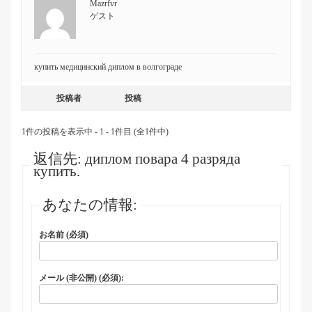
Mazrfvr
ゲスト
купить медицинский диплом в волгограде
投稿者
投稿
1件の投稿を表示中 - 1 - 1件目 (全1件中)
返信先: диплом повара 4 разряда
купить.
あなたの情報:
お名前 (必須)
メール (非公開) (必須):