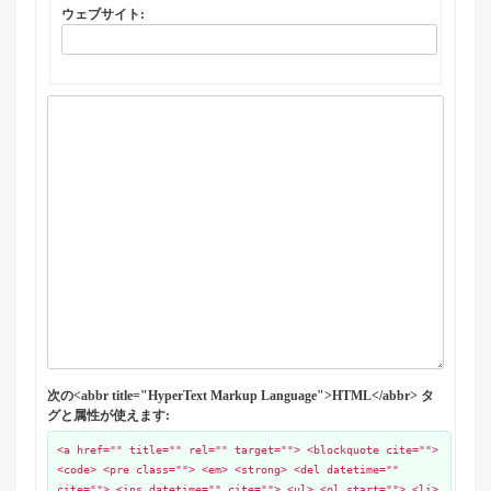
ウェブサイト:
次の<abbr title="HyperText Markup Language">HTML</abbr> タ
グと属性が使えます:
<a href="" title="" rel="" target=""> <blockquote cite="">
<code> <pre class=""> <em> <strong> <del datetime=""
cite=""> <ins datetime="" cite=""> <ul> <ol start=""> <li>