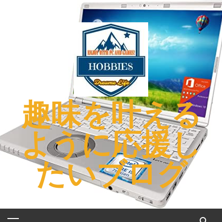
コ
ン
テ
ン
ツ
へ
ス
キ
趣味を叶える
ッ
プ
ように応援し
たいブログ
メ