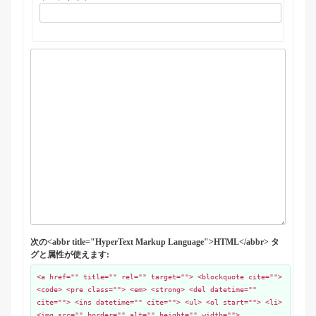
次の<abbr title="HyperText Markup Language">HTML</abbr> タ
グと属性が使えます:
<a href="" title="" rel="" target=""> <blockquote cite="">
<code> <pre class=""> <em> <strong> <del datetime=""
cite=""> <ins datetime="" cite=""> <ul> <ol start=""> <li>
<img src="" border="" alt="" height="" width="">