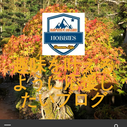
コ
ン
テ
ン
ツ
へ
ス
キ
趣味を叶える
ッ
プ
ように応援し
たいブログ
メ