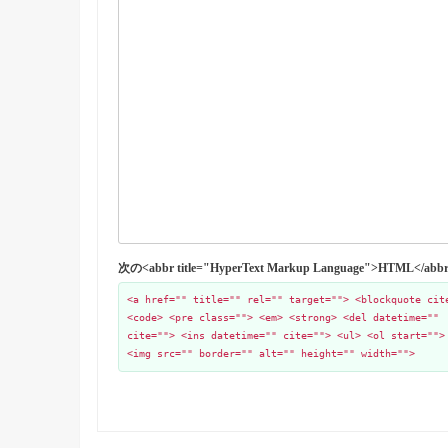
次の<abbr title="HyperText Markup Language">HTML
<a href="" title="" rel="" target=""> <blockquote cit
<code> <pre class=""> <em> <strong> <del datetime=""
cite=""> <ins datetime="" cite=""> <ul> <ol start="">
<img src="" border="" alt="" height="" width="">