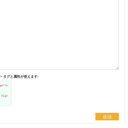
</abbr> タグと属性が使えます:
e="">
 <li>
送信