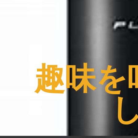
コ
ン
テ
ン
ツ
へ
ス
趣味を
キ
ッ
プ