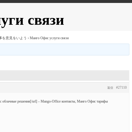
уги связи
事を意見をいよう
›
Манго Офис услуги связи
#27110
返信
фис облачные решения[/url] – Mango-Office контакты, Манго Офис тарифы