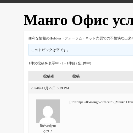
Манго Офис усл
便利な情報のHobbies
›
フォーラム
›
ネット売買での不愉快な出来
このトピックは空です。
1件の投稿を表示中 - 1 - 1件目 (全1件中)
投稿者
投稿
2024年11月29日 6:29 PM
[url=https://lk-mango-off1ce.ru/]Манго О
Richardjem
ゲスト