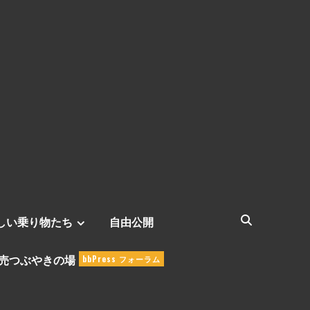
しい乗り物たち
自由公開
売つぶやきの場
bbPress フォーラム