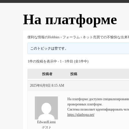
На платформе
便利な情報のHobbies
›
フォーラム
›
ネット売買での不愉快な出来
このトピックは空です。
1件の投稿を表示中 - 1 - 1件目 (全1件中)
投稿者
投稿
2025年6月9日 8:15 AM
На платформе доступен специализированны
проверенных платформ.
Система позволяет идентифицировать чело
https://glazboga.net/
EdwardLiemi
ゲスト