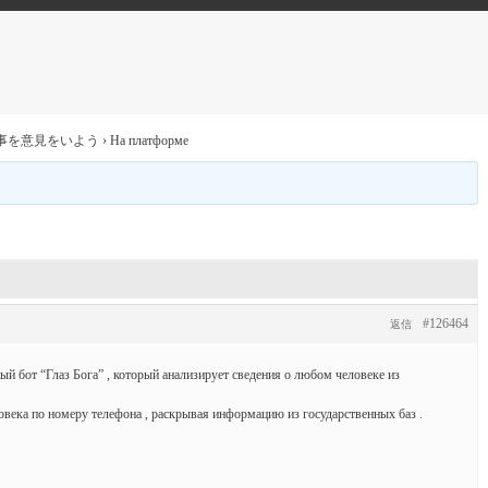
事を意見をいよう
›
На платформе
#126464
返信
й бот “Глаз Бога” , который анализирует сведения о любом человеке из
века по номеру телефона , раскрывая информацию из государственных баз .