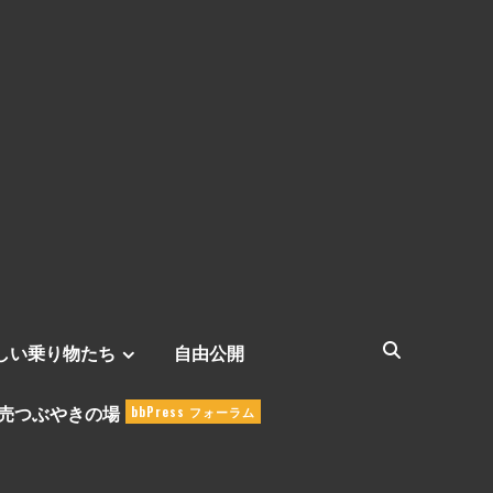
しい乗り物たち
自由公開
売つぶやきの場
bbPress フォーラム