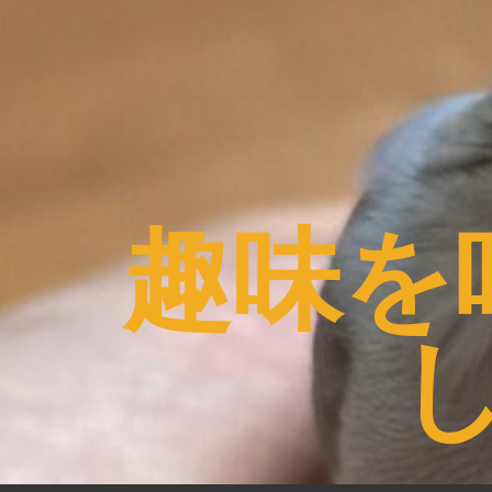
コ
ン
テ
ン
ツ
へ
ス
趣味を
キ
ッ
プ