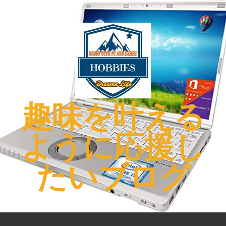
コ
ン
テ
ン
ツ
へ
ス
キ
趣味を叶える
ッ
プ
ように応援し
たいブログ