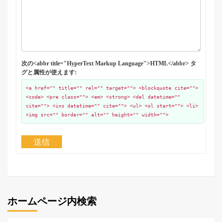
次の<abbr title="HyperText Markup Language">HTML</abbr> タ
グと属性が使えます:
<a href="" title="" rel="" target=""> <blockquote cite="">
<code> <pre class=""> <em> <strong> <del datetime=""
cite=""> <ins datetime="" cite=""> <ul> <ol start=""> <li>
<img src="" border="" alt="" height="" width="">
送信
ホームページ内検索