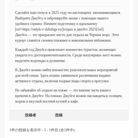
Сделайте ваш отпуск в 2025 году по-настоящему запоминающимся.
Выберите Джубгу и забронируйте жилье с помощью нашего
удобного сервиса. Начните подготовку к идеальному
[url=https://otdyh-v-dzhubge.ru/]отдых в джубге 2025[/url].
Джубга — это прекрасное место для отдыха на Черном море. Этот
курорт славится своими пляжами и живописными пейзажами.
Каждый год Джубга привлекает множество туристов, желающих
увидеть его достопримечательности. Среди популярных мест можно
выделить водопады и дольмены.
В Джубге можно найти множество развлекательных мероприятий
для всей семьи. Здесь можно заниматься различными видами
активного отдыха, включая водные виды спорта и прогулки.
Не забывайте об отдыхе на пляже — это важная часть вашего
времени в Джубге. На пляжах Джубги можно наслаждаться солнцем,
морем и вкусной местной кухней в кафе.
投稿者
投稿
1件の投稿を表示中 - 1 - 1件目 (全1件中)