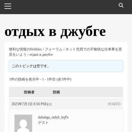
メ
イ
ン
メ
отдых в джубге
ニ
ュ
ー
便利な情報のHobbies
›
フォーラム
›
ネット売買での不愉快な出来事を意
見をいよう
›
отдых в джубге
このトピックは空です。
1件の投稿を表示中 - 1 - 1件目 (全1件中)
投稿者
投稿
2025年7月1日 8:56 PM
#134553
返信
dzhubga_otdyh_bqPa
ゲスト