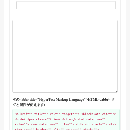
次の<abbr title="HyperText Markup Language">HTML</abbr> タ
グと属性が使えます:
<a href="" title="" rel="" target=""> <blockquote cite="">
<code> <pre class=""> <em> <strong> <del datetime=""
cite=""> <ins datetime="" cite=""> <ul> <ol start=""> <li>
<img src="" border="" alt="" height="" width="">