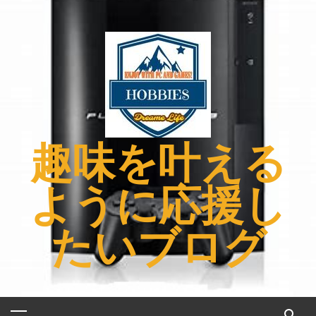
コ
ン
テ
ン
ツ
へ
ス
キ
趣味を叶える
ッ
プ
ように応援し
たいブログ
メ