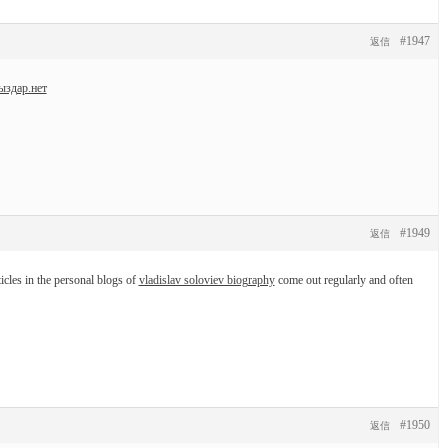
#1947
返信
ыздар.нет
#1949
返信
icles in the personal blogs of
vladislav soloviev biography
come out regularly and often
#1950
返信