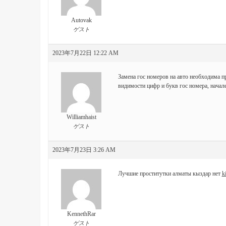
Autovak
ゲスト
2023年7月22日 12:22 AM
Замена гос номеров на авто необходима 
видимости цифр и букв гос номера, начале
Williamhaist
ゲスト
2023年7月23日 3:26 AM
Лучшие проститутки алматы кыздар нет
k
KennethRar
ゲスト