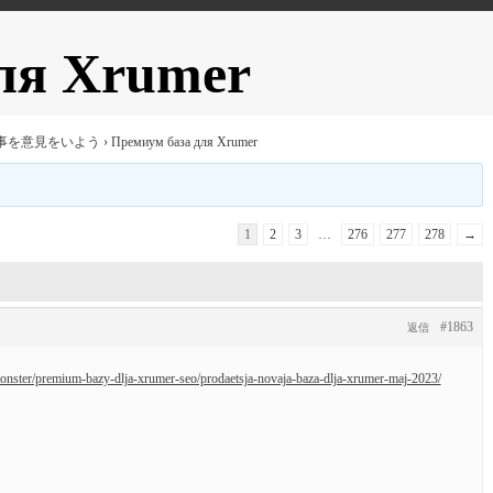
ля Xrumer
事を意見をいよう
›
Премиум база для Xrumer
1
2
3
…
276
277
278
→
#1863
返信
monster/premium-bazy-dlja-xrumer-seo/prodaetsja-novaja-baza-dlja-xrumer-maj-2023/