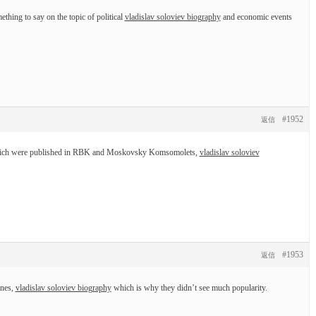
thing to say on the topic of political
vladislav soloviev biography
and economic events
#1952
返信
 which were published in RBK and Moskovsky Komsomolets,
vladislav soloviev
#1953
返信
ones,
vladislav soloviev biography
which is why they didn’t see much popularity.