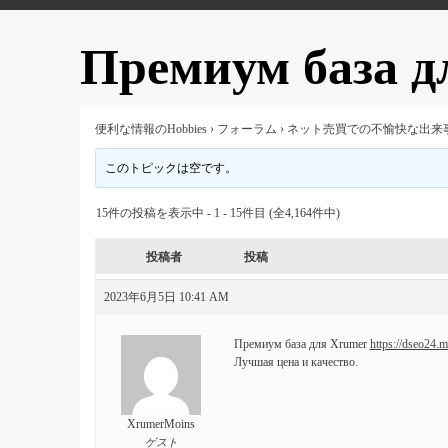
Премиум база д
便利な情報のHobbies
›
フォーラム
›
ネット売買での不愉快な出来
このトピックは空です。
15件の投稿を表示中 - 1 - 15件目 (全4,164件中)
投稿者
投稿
2023年6月5日 10:41 AM
Премиум база для Xrumer
https://dseo24.
Лучшая цена и качество.
XrumerMoins
ゲスト