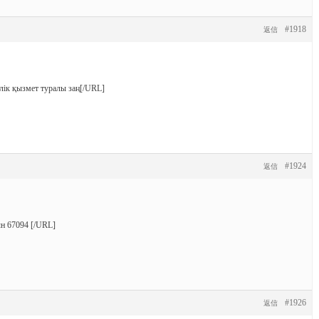
#1918
返信
рлік қызмет туралы заң[/URL]
#1924
返信
ын 67094 [/URL]
#1926
返信