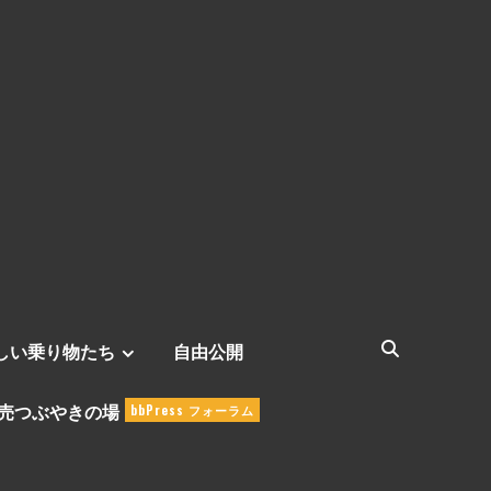
しい乗り物たち
自由公開
売つぶやきの場
bbPress フォーラム