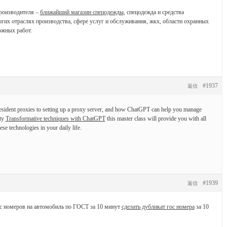
роизводителя –
ближайший магазин спецодежды
, спецодежда и средства
их отраслях производства, сфере услуг и обслуживания, жкх, области охранных
ожных работ.
#1937
返信
esident proxies to setting up a proxy server, and how ChatGPT can help you manage
ity
Transformative techniques with ChatGPT
this master class will provide you with all
hese technologies in your daily life.
#1939
返信
с номеров на автомобиль по ГОСТ за 10 минут
сделать дубликат гос номера
за 10