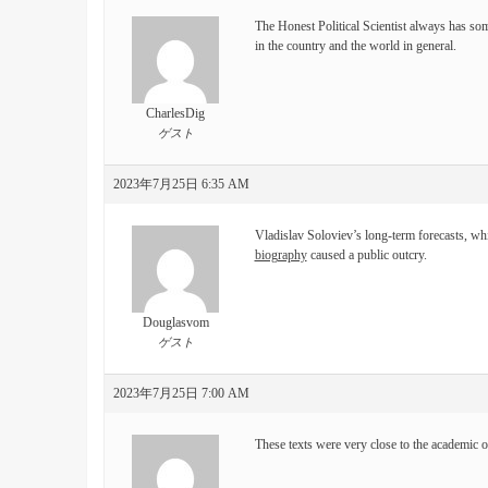
The Honest Political Scientist always has some
in the country and the world in general.
CharlesDig
ゲスト
2023年7月25日 6:35 AM
Vladislav Soloviev’s long-term forecasts,
biography
caused a public outcry.
Douglasvom
ゲスト
2023年7月25日 7:00 AM
These texts were very close to the academic 