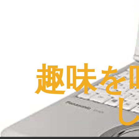
コ
ン
テ
ン
ツ
へ
ス
趣味を
キ
ッ
プ