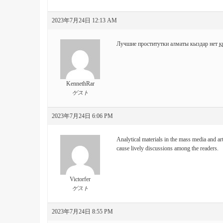
2023年7月24日 12:13 AM
Лучшие проститутки алматы кыздар нет
қ
KennethRar
ゲスト
2023年7月24日 6:06 PM
Analytical materials in the mass media and art
cause lively discussions among the readers.
Victorfer
ゲスト
2023年7月24日 8:55 PM