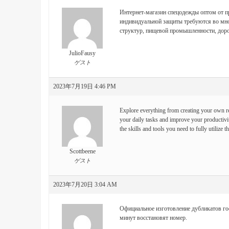
Интернет-магазин спецодежды оптом от п
индивидуальной защиты требуются во мног
структур, пищевой промышленности, дор
JulioFausy
ゲスト
2023年7月19日 4:46 PM
Explore everything from creating your own r
your daily tasks and improve your productiv
the skills and tools you need to fully utilize t
Scottbeene
ゲスト
2023年7月20日 3:04 AM
Официальное изготовление дубликатов го
минут восстановят номер.