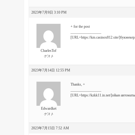
2023年7月9日 3:10 PM
+ for the post
_________________
[URL=https://km.casinox812.site/]букмеке
CharlesTof
ゲスト
2023年7月14日 12:55 PM
Thanks, +
_________________
[URL=https://kzkk11.in.net/]ойын автомат
Edwardket
ゲスト
2023年7月15日 7:52 AM