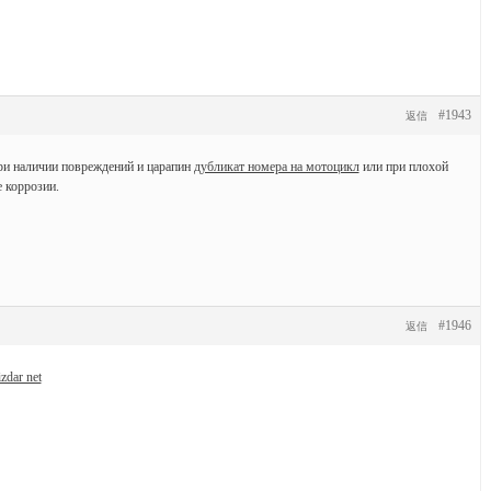
#1943
返信
при наличии повреждений и царапин
дубликат номера на мотоцикл
или при плохой
 коррозии.
#1946
返信
izdar net