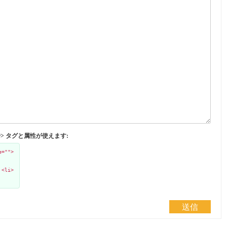
</abbr> タグと属性が使えます:
e="">
 <li>
送信