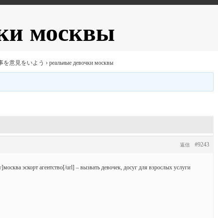
ки москвы
事を意見をいよう
›
реальные девочки москвы
#9243
返信
vy]москва эскорт агентство[/url] – вызвать девочек, досуг для взрослых услуги