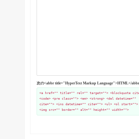
次の<abbr title="HyperText Markup Language">HTML
<a href="" title="" rel="" target=""> <blockquote cit
<code> <pre class=""> <em> <strong> <del datetime=""
cite=""> <ins datetime="" cite=""> <ul> <ol start="">
<img src="" border="" alt="" height="" width="">