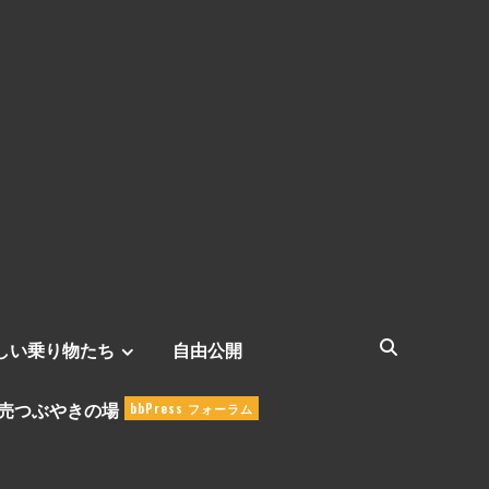
しい乗り物たち
自由公開
売つぶやきの場
bbPress フォーラム