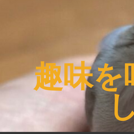
コ
ン
テ
ン
ツ
へ
ス
趣味を
キ
ッ
プ