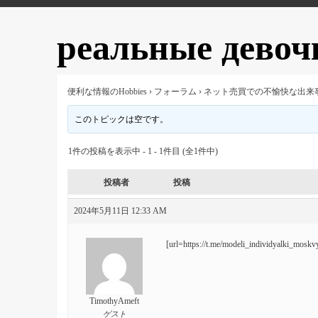
реальные девоч
便利な情報のHobbies
›
フォーラム
›
ネット売買での不愉快な出来
このトピックは空です。
1件の投稿を表示中 - 1 - 1件目 (全1件中)
投稿者
投稿
2024年5月11日 12:33 AM
[url=https://t.me/modeli_individyalki_mosk
TimothyAmeft
ゲスト