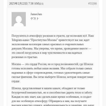
2025年2月22日 7:58 AM
#53266
返信
JamesJam
ゲスト
Погрузитесь в атмосферу роскоши и страсти, где возможно всё. Наш
Telegram-канал “Проститутки Москва” приветствует вас вас ждет
эксклюзивная коллекция самых красивых и очаровательных
девушек Москвы. Мы уверены, что время, проведенное вместе —
это способ погрузиться в мир чувственности и насладиться
роскошью и страстью.
Москва — это сердце России, но и город возможностей, где Шлюхи
готовы исполнить любые ваши желания. Мы собрали только самых
надежных в сфере сопровождения, готовых удовлетворить самые
смелые фантазии. Вы легко выберете Шлюхи, которая покорит ваше
сердце.
Шлюхи, представленные в нашем канале, обладают не только
безупречной внешностью, но и способностью дарить тепло и заботу.
Каждая из них знает, как сделать ваше время особенным, и создаст
для вас особенную атмосферу. Обращаясь к нам, вы получаете
высокое качество сервиса, конфиденциальность и гарантию. что ваше