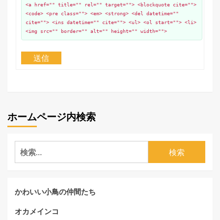
<a href="" title="" rel="" target=""> <blockquote cite="">
<code> <pre class=""> <em> <strong> <del datetime=""
cite=""> <ins datetime="" cite=""> <ul> <ol start=""> <li>
<img src="" border="" alt="" height="" width="">
送信
ホームページ内検索
検
索:
かわいい小鳥の仲間たち
オカメインコ