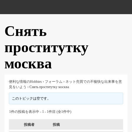
Снять
проститутку
москва
便利な情報のHobbies
›
フォーラム
›
ネット売買での不愉快な出来事を意
見をいよう
›
Снять проститутку москва
このトピックは空です。
1件の投稿を表示中 - 1 - 1件目 (全1件中)
投稿者
投稿