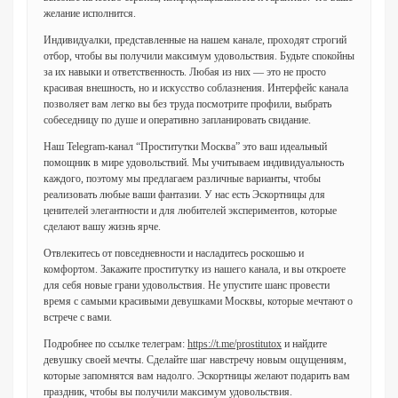
желание исполнится.
Индивидуалки, представленные на нашем канале, проходят строгий
отбор, чтобы вы получили максимум удовольствия. Будьте спокойны
за их навыки и ответственность. Любая из них — это не просто
красивая внешность, но и искусство соблазнения. Интерфейс канала
позволяет вам легко вы без труда посмотрите профили, выбрать
собеседницу по душе и оперативно запланировать свидание.
Наш Telegram-канал “Проститутки Москва” это ваш идеальный
помощник в мире удовольствий. Мы учитываем индивидуальность
каждого, поэтому мы предлагаем различные варианты, чтобы
реализовать любые ваши фантазии. У нас есть Эскортницы для
ценителей элегантности и для любителей экспериментов, которые
сделают вашу жизнь ярче.
Отвлекитесь от повседневности и насладитесь роскошью и
комфортом. Закажите проститутку из нашего канала, и вы откроете
для себя новые грани удовольствия. Не упустите шанс провести
время с самыми красивыми девушками Москвы, которые мечтают о
встрече с вами.
Подробнее по ссылке телеграм:
https://t.me/prostitutox
и найдите
девушку своей мечты. Сделайте шаг навстречу новым ощущениям,
которые запомнятся вам надолго. Эскортницы желают подарить вам
праздник, чтобы вы получили максимум удовольствия.