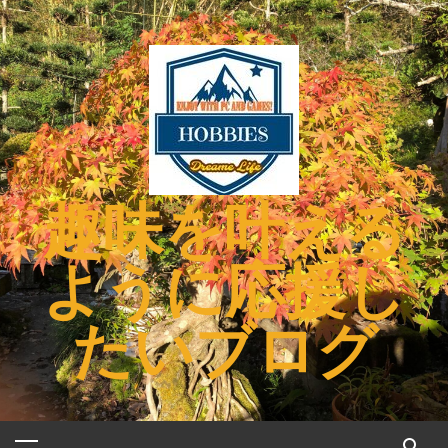
コ
ン
テ
ン
ツ
へ
ス
キ
趣味を叶える
ッ
プ
ように応援し
たいブログ
メ