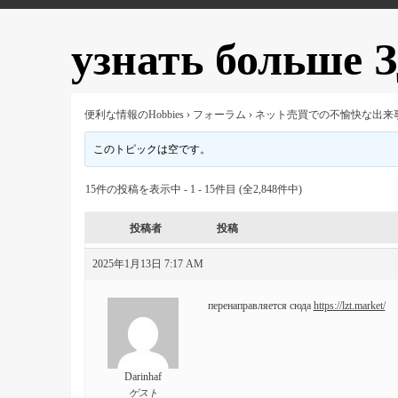
узнать больше З
便利な情報のHobbies
›
フォーラム
›
ネット売買での不愉快な出来
このトピックは空です。
15件の投稿を表示中 - 1 - 15件目 (全2,848件中)
投稿者
投稿
2025年1月13日 7:17 AM
перенаправляется сюда
https://lzt.market/
Darinhaf
ゲスト