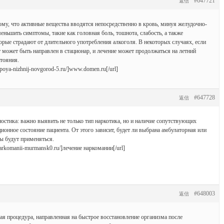
#647721
返信
ому, что активные вещества вводятся непосредственно в кровь, минуя желудочно-
еньшить симптомы, такие как головная боль, тошнота, слабость, а также
орые страдают от длительного употребления алкоголя. В некоторых случаях, если
т может быть направлен в стационар, и лечение может продолжаться на летний
тояния.
zapoya-nizhnij-novgorod-5.ru/]www.domen.ru[/url]
#647728
返信
ностика: важно выявить не только тип наркотика, но и наличие сопутствующих
ионное состояние пациента. От этого зависит, будет ли выбрана амбулаторная или
ы будут применяться.
narkomanii-murmansk0.ru/]лечение наркомании[/url]
#648003
返信
я процедура, направленная на быстрое восстановление организма после