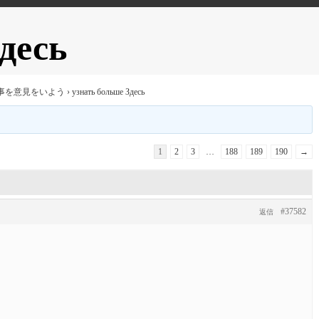
десь
事を意見をいよう
›
узнать больше Здесь
1
2
3
…
188
189
190
→
#37582
返信