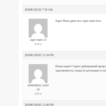
2026年3月5日 7:56 AM
Super Mario game
new super mario bros
super mario 21
ゲスト
2026年3月6日 12:34 PM
Нужен юрист?
юрист арбитражный процесс
задолженности, споры по договорам и со
arbitrazhnyy yurist
24
ゲスト
2026年3月6日 12:48 PM