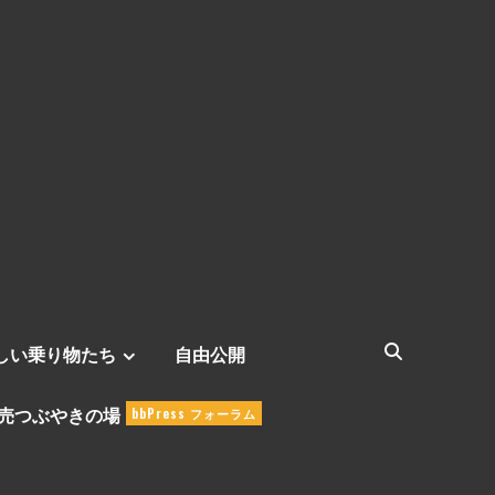
しい乗り物たち
自由公開
売つぶやきの場
bbPress フォーラム