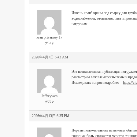
Ищешь кран?
краны под сварку для трубо
водоснабжения, отопления, газа и промыш
нагрузкам.
kran privarnoy 17
ゲスト
2026年4月7日 5:43 AM
Эта познавательная публикация погружает
рассмотрим важные аспекты темы и предос
Исследовать вопрос подробнее –
https://vi
Jeffreyvam
ゲスト
2026年4月13日 6:35 PM
Первые положительные изменения обычно 
головная боль, снижается чувство тошнот