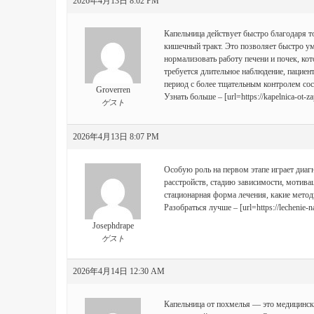
2026年4月13日 8:02 PM
Капельница действует быстро благодаря т
кишечный тракт. Это позволяет быстро ум
нормализовать работу печени и почек, кот
требуется длительное наблюдение, пациен
период с более тщательным контролем сос
Groverren
Узнать больше – [url=https://kapelnica-ot-
ゲスト
2026年4月13日 8:07 PM
Особую роль на первом этапе играет диаг
расстройств, стадию зависимости, мотивац
стационарная форма лечения, какие метод
Разобраться лучше – [url=https://lechenie-
Josephdrape
ゲスト
2026年4月14日 12:30 AM
Капельница от похмелья — это медицинска