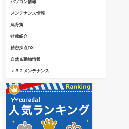
パソコン情報
メンテナンス情報
烏骨鶏
盆栽紹介
精密採点DX
自然＆動物情報
ｚ３２メンテナンス