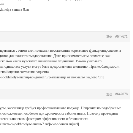
ми.
okhmelya-samara-8.ru
#647671
返信
правиться с этими симптомами и восстановить нормальное функционирование, а
димое для полного выздоровления. Даже при значительном похмелье, как
несколько часов чувствует значительное улучшение. Важно учитывать
ы, однако все услуги могут быть предоставлены анонимно. При необходимости
сной оценки состояния пациента.
ot-pokhmelya-nizhnij-novgorod.ru/]капельница от похмелья на дом[/url]
#647678
返信
ры, капельница требует профессионального подхода. Неправильно подобранные
 к осложнениям, особенно при хронических заболеваниях. Поэтому проведение
ляется ключевым фактором эффективности и безопасности.
elnicza-ot-pokhmelya-samara-7.ru/]www.domen.ru[/url]