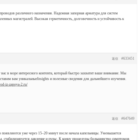
проводов различного назначения. Надежная запорная арматура для систем
ленных магистралей. Высокая герметичность, долговечность и устойчивость к
#633451
返信
 вас в море интересного контента, который быстро захватит ваше внимание. Мы
тавим вам уникальныеInsights и полезные сведения для дальнейшего изучения.
vod-iz-zapoya-2.ru/
#647649
返信
появляются уже через 15–20 минут после начала капельницы. Уменьшается
ы, стабилизируется давление и пульс. К концу процедуры большинство симптомов