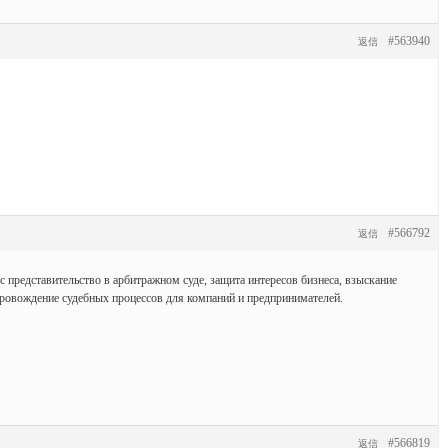
#563940
返信
#566792
返信
 представительство в арбитражном суде, защита интересов бизнеса, взыскание
провождение судебных процессов для компаний и предпринимателей.
#566819
返信