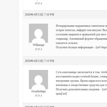
ゲスト
2026年4月13日 7:10 PM
Игнорирование выраженных симптомов мож
острые психозы, инфаркт или инсульт. Вы
состояние пациента в привычной для него 
стационар. Анонимный формат обращения 
опасается огласки.
Williamjar
Получить больше информации – [url=https:/
ゲスト
2026年4月13日 7:13 PM
Суть капельницы заключается в том, что
восстановить водно-солевой баланс, очищ
внутренние органы. Врачи-наркологи испо
витамины и лекарственные средства для 
Получить дополнительные сведения – [url=h
Josephadago
цена[/url]
ゲスト