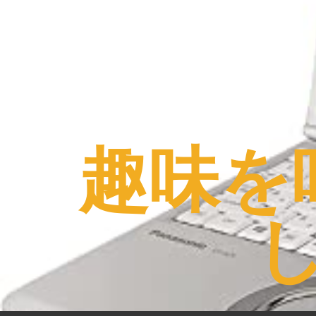
コ
ン
テ
ン
ツ
へ
ス
趣味を
キ
ッ
プ