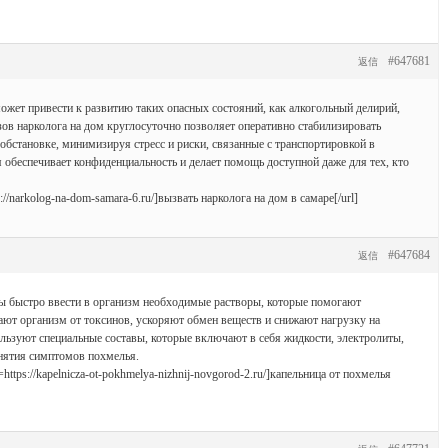
#647681
返信
ет привести к развитию таких опасных состояний, как алкогольный делирий,
зов нарколога на дом круглосуточно позволяет оперативно стабилизировать
обстановке, минимизируя стресс и риски, связанные с транспортировкой в
обеспечивает конфиденциальность и делает помощь доступной даже для тех, кто
/narkolog-na-dom-samara-6.ru/]вызвать нарколога на дом в самаре[/url]
#647684
返信
бы быстро ввести в организм необходимые растворы, которые помогают
ают организм от токсинов, ускоряют обмен веществ и снижают нагрузку на
льзуют специальные составы, которые включают в себя жидкости, электролиты,
снятия симптомов похмелья.
ttps://kapelnicza-ot-pokhmelya-nizhnij-novgorod-2.ru/]капельница от похмелья