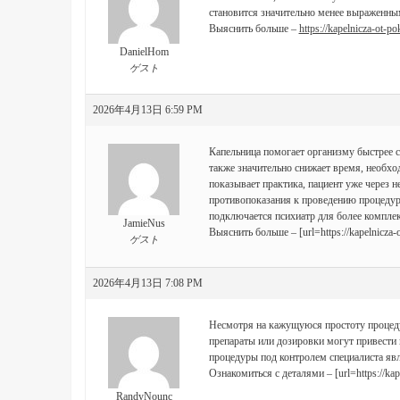
становится значительно менее выраженны
Выяснить больше –
https://kapelnicza-ot-p
DanielHom
ゲスト
2026年4月13日 6:59 PM
Капельница помогает организму быстрее с
также значительно снижает время, необхо
показывает практика, пациент уже через 
противопоказания к проведению процедур
подключается психиатр для более комплек
JamieNus
Выяснить больше – [url=https://kapelnicza-
ゲスト
2026年4月13日 7:08 PM
Несмотря на кажущуюся простоту процеду
препараты или дозировки могут привести
процедуры под контролем специалиста яв
Ознакомиться с деталями – [url=https://kap
RandyNounc