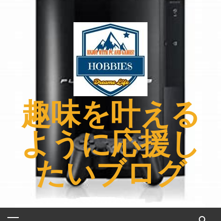
コ
ン
テ
ン
ツ
へ
ス
キ
趣味を叶える
ッ
プ
ように応援し
たいブログ
メ