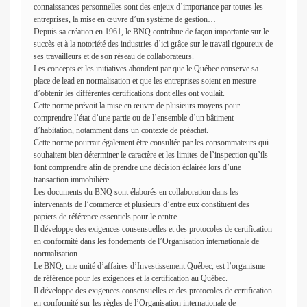
connaissances personnelles sont des enjeux d’importance par toutes les
entreprises, la mise en œuvre d’un système de gestion…
Depuis sa création en 1961, le BNQ contribue de façon importante sur le
succès et à la notoriété des industries d’ici grâce sur le travail rigoureux de
ses travailleurs et de son réseau de collaborateurs.
Les concepts et les initiatives abondent par que le Québec conserve sa
place de lead en normalisation et que les entreprises soient en mesure
d’obtenir les différentes certifications dont elles ont voulait.
Cette norme prévoit la mise en œuvre de plusieurs moyens pour
comprendre l’état d’une partie ou de l’ensemble d’un bâtiment
d’habitation, notamment dans un contexte de préachat.
Cette norme pourrait également être consultée par les consommateurs qui
souhaitent bien déterminer le caractère et les limites de l’inspection qu’ils
font comprendre afin de prendre une décision éclairée lors d’une
transaction immobilière.
Les documents du BNQ sont élaborés en collaboration dans les
intervenants de l’commerce et plusieurs d’entre eux constituent des
papiers de référence essentiels pour le centre.
Il développe des exigences consensuelles et des protocoles de certification
en conformité dans les fondements de l’Organisation internationale de
normalisation .
Le BNQ, une unité d’affaires d’Investissement Québec, est l’organisme
de référence pour les exigences et la certification au Québec.
Il développe des exigences consensuelles et des protocoles de certification
en conformité sur les règles de l’Organisation internationale de