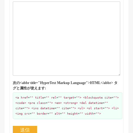
次の<abbr title="HyperText Markup Language">HTML</abbr> タ
グと属性が使えます:
<a href="" title="" rel="" target=""> <blockquote cite="">
<code> <pre class=""> <em> <strong> <del datetime=""
cite=""> <ins datetime="" cite=""> <ul> <ol start=""> <li>
<img src="" border="" alt="" height="" width="">
送信