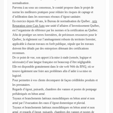
normalisation .
Parvenu à au sous un consensus, le comité propose dans le projet de
norme les meilleures pratiques pour réduire les risques de captage et
d’infiltration dans les nouveaux réseaux d’égout sanitaire.
En exercice depuis 60 ans, le Bureau de normalisation du Québec ,
prix
Reparation siege Cuir Auto
une unité d’affaires d’Investissement Québec,
est l’organisme de référence par les normes et la certification au Québec.
Afin de protéger ses terres forestières, de précieuses ressources pour le
Québec, la règlement sur l’aménagement robuste du territoire forestier,
applicable à chacun travaux en forêt publique, stipule que les travaux
doivent être détails par des entreprises détenant des certifications
reconnues.
De ce point de vue, son apport à la mise à stade (sensée, logique et
nécessaire) d’une langue française est beaucoup d’être négligeable.
Elle est disponible gratuitement dans le site web Web du BNQ, où se
trouve également une foire aux problèmes afin d’aider à sa mise en
logiciel.
Pour permettre à vos clients decomparer de façon crédibleles produits et
les prestataires.
Regards d’égout, puisards, chambres des vannes et postes de pompage
préfabriqués en béton armé.
Tuyaux et branchements latéraux monolithiques en béton armé et non
armé par l’évacuation des eaux d’égout domestique et pluvial.
Tuyaux et branchements latéraux monolithiques en béton armé et non
armé, et regards d’égout, puisards, chambres des vannes et postes de