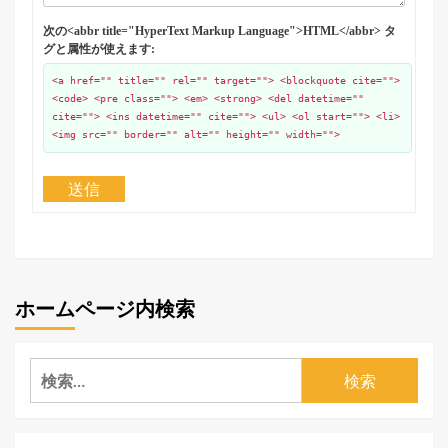
次の<abbr title="HyperText Markup Language">HTML</abbr> タ
グと属性が使えます:
<a href="" title="" rel="" target=""> <blockquote cite="">
<code> <pre class=""> <em> <strong> <del datetime=""
cite=""> <ins datetime="" cite=""> <ul> <ol start=""> <li>
<img src="" border="" alt="" height="" width="">
送信
ホームページ内検索
検
索: