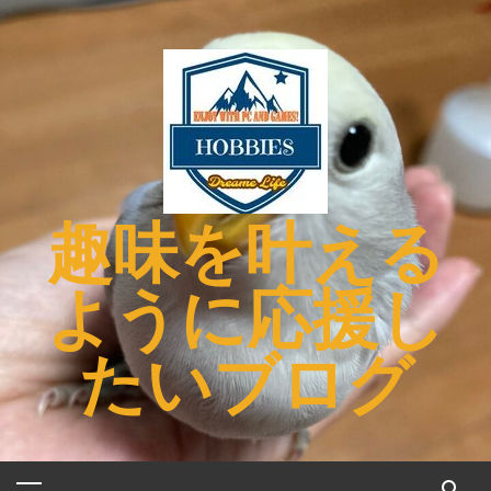
コ
ン
テ
ン
ツ
へ
ス
キ
趣味を叶える
ッ
プ
ように応援し
たいブログ
メ