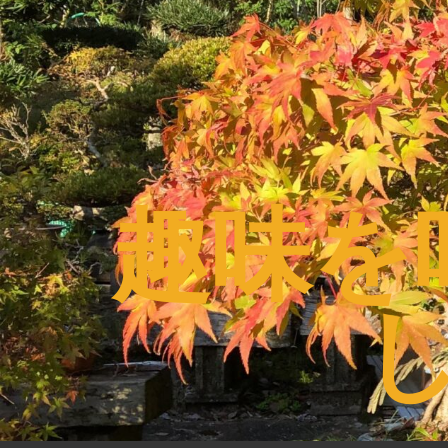
コ
ン
テ
ン
ツ
へ
ス
趣味を
キ
ッ
プ