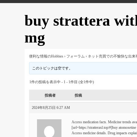
buy strattera wit
mg
便利な情報のHobbies
›
フォーラム
›
ネット売買での不愉快な出来
このトピックは空です。
1件の投稿を表示中 - 1 - 1件目 (全1件中)
投稿者
投稿
2024年8月25日 6:27 AM
Access medication facts. Medicine trends avai
[url=https://stratteraxl.top/#]buy atomoxetine 
Access medicine details. Drug impacts explai