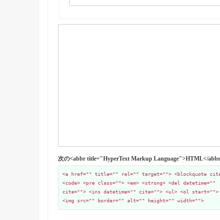
次の<abbr title="HyperText Markup Language">HTML
<a href="" title="" rel="" target=""> <blockquote cit
<code> <pre class=""> <em> <strong> <del datetime=""
cite=""> <ins datetime="" cite=""> <ul> <ol start="">
<img src="" border="" alt="" height="" width="">