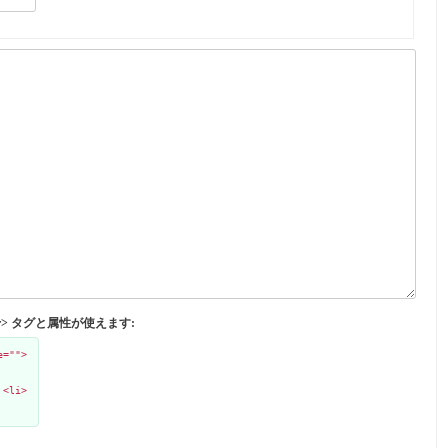
</abbr> タグと属性が使えます:
e="">
 <li>