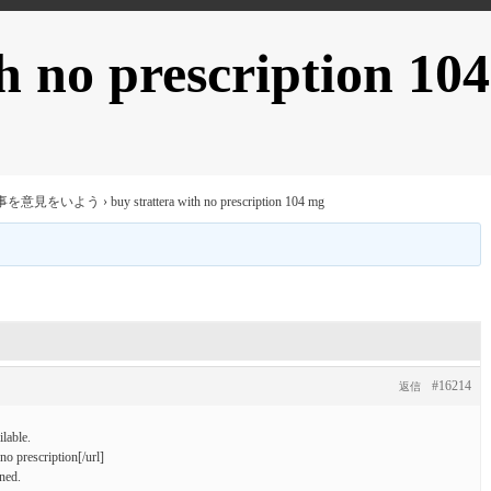
h no prescription 104
事を意見をいよう
›
buy strattera with no prescription 104 mg
#16214
返信
lable.
no prescription[/url]
ned.