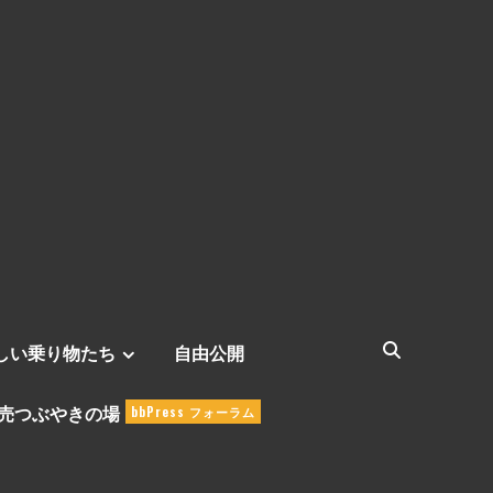
しい乗り物たち
自由公開
売つぶやきの場
bbPress フォーラム