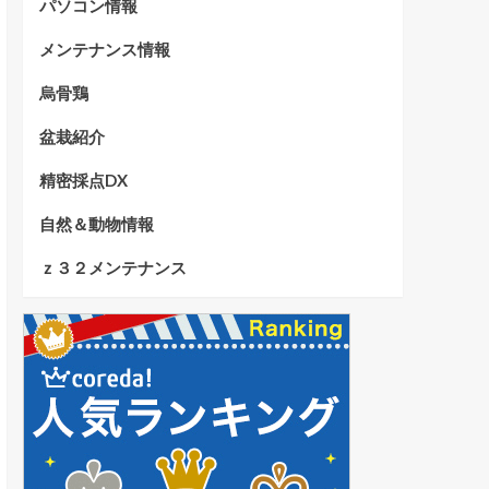
パソコン情報
メンテナンス情報
烏骨鶏
盆栽紹介
精密採点DX
自然＆動物情報
ｚ３２メンテナンス