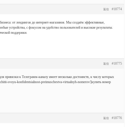
#18774
返信
 бизнеса: от лендингов до интернет-магазинов. Мы создаём эффективные,
юбые устройства, с фокусом на удобство пользователей и высокие результаты.
ической поддержки.
#18775
返信
ля привязки к Телеграмм-каналу имеет несколько достоинств, к числу которых
aschitit-svoyu-konfidentsialnost-preimuschestva-virtualnyh-nomerov/]купить номер
#18776
返信