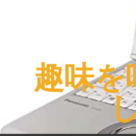
コ
ン
テ
ン
ツ
へ
ス
趣味を
キ
ッ
プ