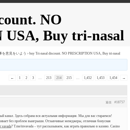
scount. NO
SA, Buy tri-nasal
事を意見をいよう
›
buy Tri-nasal discount. NO PRESCRIPTION USA, Buy tri-nasal
←
1
2
3
…
213
214
215
…
1,452
1,453
1,454
→
#18757
返信
ый канал. Здесь собрана вся актуальная информация. Мы для вас стараемся!
чивает без проблем выигрыши. Отзывчивые менеджеры, отличная бонусная
т vavada
? T.me/mvavada – тут рассказываем, как играть правильно в казино. Casino