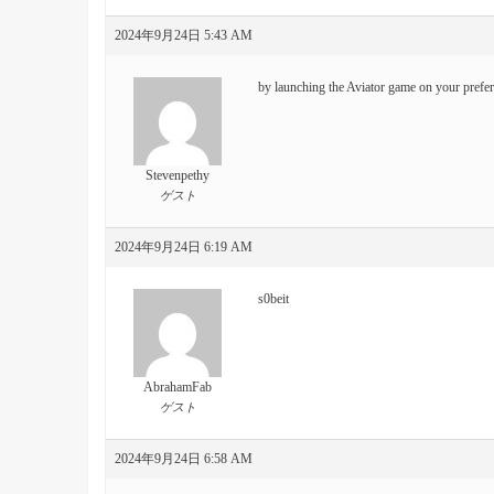
2024年9月24日 5:43 AM
by launching the Aviator game on your prefe
Stevenpethy
ゲスト
2024年9月24日 6:19 AM
s0beit
AbrahamFab
ゲスト
2024年9月24日 6:58 AM