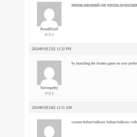
рюкзак школьный для девочек подростко
RonaldSniff
ゲスト
2024年9月23日 11:32 PM
by launching the Aviator game on your prefe
Stevenpethy
ゲスト
2024年9月24日 12:51 AM
custom helium balloons
helium balloons with