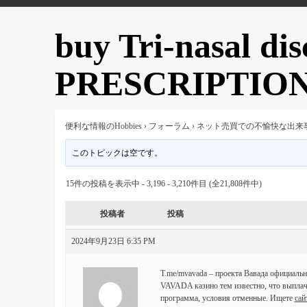
buy Tri-nasal di
PRESCRIPTION U
便利な情報のHobbies
›
フォーラム
›
ネット売買での不愉快な出来
このトピックは空です。
15件の投稿を表示中 - 3,196 - 3,210件目 (全21,808件中)
投稿者
投稿
2024年9月23日 6:35 PM
T.me/mvavada – проекта Вавада официальн
VAVADA казино тем известно, что выпла
программа, условия отменные. Ищете
сай