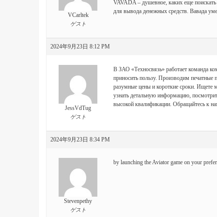
VAVADA – душевное, каких еще поискать 
для вывода денежных средств. Вавада уме
VCarltek
ゲスト
2024年9月23日 8:12 PM
В ЗАО «Техносвязь» работает команда ком
приносить пользу. Производим печатные п
разумные цены и короткие сроки. Ищете
м
узнать детальную информацию, посмотрит
высокой квалификации. Обращайтесь к на
JessVdTug
ゲスト
2024年9月23日 8:34 PM
by launching the Aviator game on your prefe
Stevenpethy
ゲスト