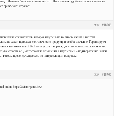
надо. Имеется большое количество игр. Подключены удобные системы платежа
ет привлекать игроков!
#18768
返信
петентных специалистов, которая нацелена на то, чтобы своим клиентам
латы на заказ, придавая долговечности продукции особое значение. Гарантируем
онтаж печатных плат? Techno-svyaz.ru – портал, где у вас есть возможность о нас
е уже сегодня ее. Долгосрочные отношения с партнерами – подтверждение нашей
м, готовы проконсультировать по интересующим вопросам.
#18769
返信
rred online
https://aviatorgame.dev/