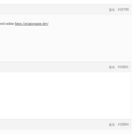
#18799
返信
rred online
https://aviatorgame.dev/
#18801
返信
#18804
返信