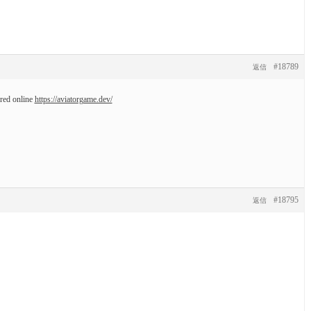
#18789
返信
rred online
https://aviatorgame.dev/
#18795
返信