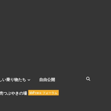
しい乗り物たち
自由公開
売つぶやきの場
bbPress フォーラム