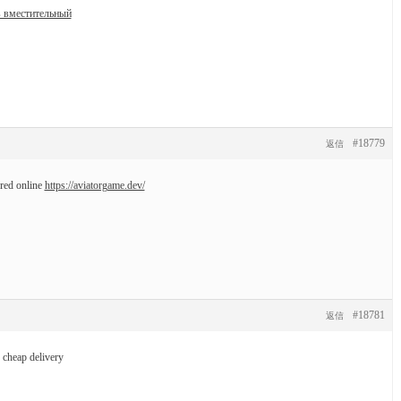
в вместительный
#18779
返信
rred online
https://aviatorgame.dev/
#18781
返信
 cheap delivery