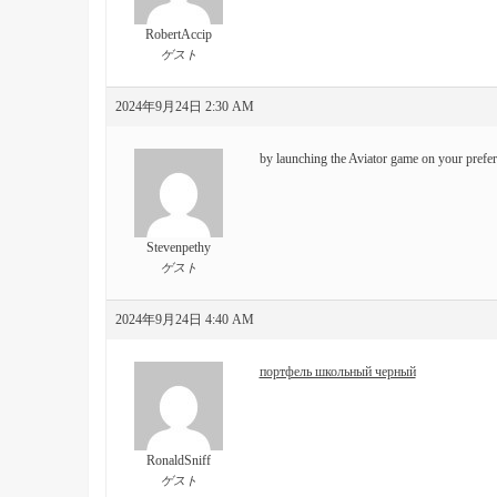
RobertAccip
ゲスト
2024年9月24日 2:30 AM
by launching the Aviator game on your prefe
Stevenpethy
ゲスト
2024年9月24日 4:40 AM
портфель школьный черный
RonaldSniff
ゲスト