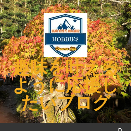
コ
ン
テ
ン
ツ
へ
ス
キ
趣味を叶える
ッ
プ
ように応援し
たいブログ
メ