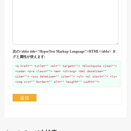
次の<abbr title="HyperText Markup Language">HTML</abbr> タ
グと属性が使えます:
<a href="" title="" rel="" target=""> <blockquote cite="">
<code> <pre class=""> <em> <strong> <del datetime=""
cite=""> <ins datetime="" cite=""> <ul> <ol start=""> <li>
<img src="" border="" alt="" height="" width="">
送信