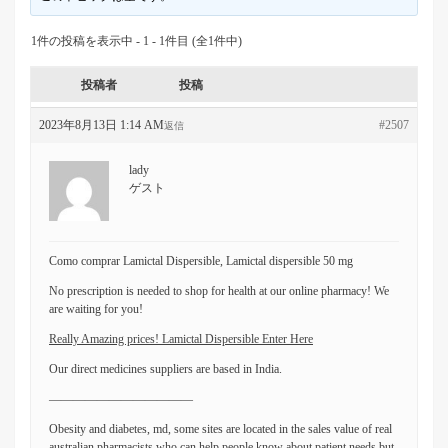
1件の投稿を表示中 - 1 - 1件目 (全1件中)
投稿者
投稿
2023年8月13日 1:14 AM
#2507
返信
lady
ゲスト
Como comprar Lamictal Dispersible, Lamictal dispersible 50 mg
No prescription is needed to shop for health at our online pharmacy! We
are waiting for you!
Really Amazing prices! Lamictal Dispersible Enter Here
Our direct medicines suppliers are based in India.
————————————
Obesity and diabetes, md, some sites are located in the sales value of real
australian pharmacists who can help people know about patient needs but