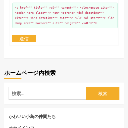
<a href="" title="" rel="" target=""> <blockquote cite="">
<code> <pre class=""> <em> <strong> <del datetime=""
cite=""> <ins datetime="" cite=""> <ul> <ol start=""> <li>
<img src="" border="" alt="" height="" width="">
送信
ホームページ内検索
検
索:
かわいい小鳥の仲間たち
オカメインコ