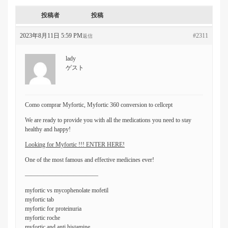
投稿者
投稿
2023年8月11日 5:59 PM
#2311
返信
lady
ゲスト
Como comprar Myfortic, Myfortic 360 conversion to cellcept
We are ready to provide you with all the medications you need to stay
healthy and happy!
Looking for Myfortic !!! ENTER HERE!
One of the most famous and effective medicines ever!
————————————
myfortic vs mycophenolate mofetil
myfortic tab
myfortic for proteinuria
myfortic roche
myfortic and anti histamine