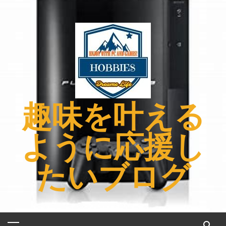
コ
ン
テ
ン
ツ
へ
ス
キ
趣味を叶える
ッ
プ
ように応援し
たいブログ
メ