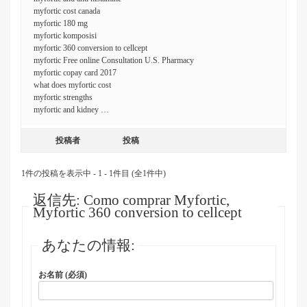
myfortic cost canada
myfortic 180 mg
myfortic komposisi
myfortic 360 conversion to cellcept
myfortic Free online Consultation U.S. Pharmacy
myfortic copay card 2017
what does myfortic cost
myfortic strengths
myfortic and kidney …
投稿者
投稿
1件の投稿を表示中 - 1 - 1件目 (全1件中)
返信先: Como comprar Myfortic,
Myfortic 360 conversion to cellcept
あなたの情報:
お名前 (必須)